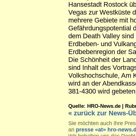
Hansestadt Rostock üb
Vegas zur Westküste d
mehrere Gebiete mit 
Gefährdungspotential 
dem Death Valley sind 
Erdbeben- und Vulkang
Erdbebenregion der S
Die Schönheit der Lan
sind Inhalt des Vortrag
Volkshochschule, Am K
wird an der Abendkass
381-4300 wird gebeten
Quelle: HRO-News.de | Rubrik
« zurück zur News-Üb
Sie möchten auch Ihre Press
an
presse «at» hro-news.
Wir behalten uns das Recht