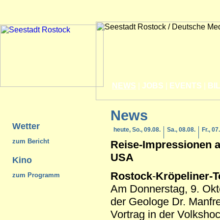
NEWS
|
JOBS
|
EVENTS
|
BI
News
Wetter
heute, So., 09.08.
Sa., 08.08.
Fr., 07
zum Bericht
Reise-Impressionen 
USA
Kino
Rostock
-
Kröpeliner-T
zum Programm
Am Donnerstag, 9. Okto
der Geologe Dr. Manfr
Vortrag in der Volksho