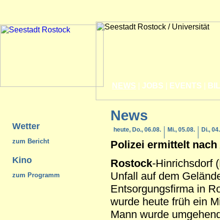
NEWS
|
JOBS
|
EVENTS
|
BI
News
Wetter
heute, Do., 06.08.
Mi., 05.08.
Di., 04
zum Bericht
Polizei ermittelt nach
Kino
Rostock
-Hinrichsdorf 
Unfall auf dem Gelände
zum Programm
Entsorgungsfirma in Ro
wurde heute früh ein Mi
Mann wurde umgehend