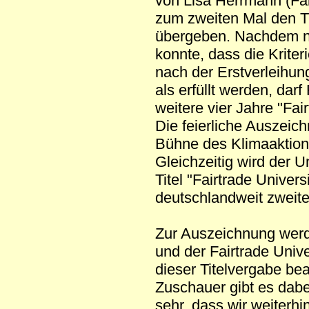
von Lisa Herrmann (Fa
zum zweiten Mal den Tit
übergeben. Nachdem 
konnte, dass die Krite
nach der Erstverleihu
als erfüllt werden, darf
weitere vier Jahre "Fai
Die feierliche Auszeich
Bühne des Klimaaktions
Gleichzeitig wird der U
Titel "Fairtrade Univer
deutschlandweit zweite
Zur Auszeichnung werde
und der Fairtrade Univ
dieser Titelvergabe b
Zuschauer gibt es dabe
sehr, dass wir weiterh