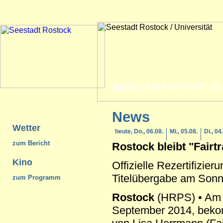
NEWS
|
JOBS
|
EVENTS
|
BI
News
Wetter
heute, Do., 06.08.
Mi., 05.08.
Di., 04
zum Bericht
Rostock
bleibt "Fairt
Kino
Offizielle Rezertifizier
Titelübergabe am Son
zum Programm
Rostock
(HRPS) • Am 
September 2014, bekom