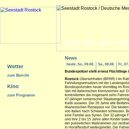
NEWS
|
JOBS
|
EVENTS
|
BI
News
heute, So., 09.08.
Sa., 08.08.
Fr., 07
Wetter
Bundespolizei stellt erneut Flüchtlinge
zum Bericht
Rostock
-Übersehhafen (BPHR) • Im R
Fahndungseinsatzes mit der Landespolize
Kino
Bundespolizisten heute Vormittag im Ros
Van mit italienischen Kennzeichen auf. 
zum Programm
kontrollierten die insgesamt zehn Fahrz
47-jähriger rumänischer Staatsangehörige
Karte auswies. Der 26 Jahre alte Beifahre
libanesischen Reisepass vor. Die beiden 
von Italien nach Schweden schleusen. Be
eine Familie aus Syrien. Der 32-jährige F
und ihre 2 bis 15 Jahre alten Kinder ba
der polizeilichen Maßnahmen zur zentral
in Horst/Nostorf weitergeleitet. Der Fah