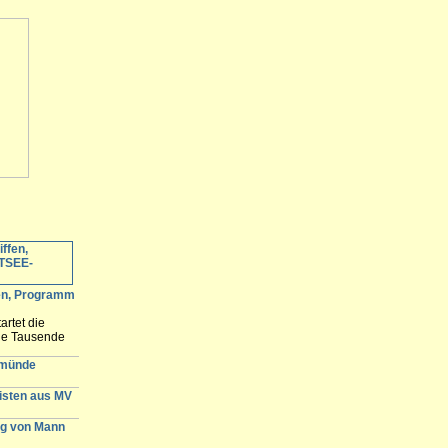
fen, Programm
artet die
ele Tausende
 erwartet und
n der
emünde
gisten aus MV
g von Mann