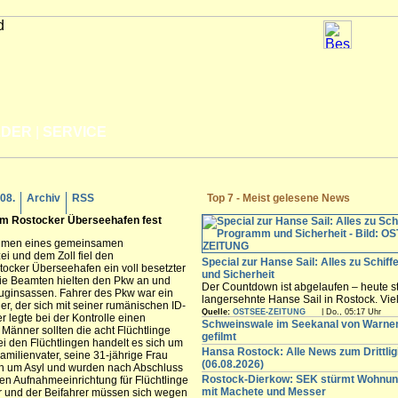
LDER
|
SERVICE
.08.
Archiv
RSS
Top 7 - Meist gelesene News
 im
Rostock
er Überseehafen fest
ahmen eines gemeinsamen
i und dem Zoll fiel den
Special zur Hanse Sail: Alles zu Schif
tocker Überseehafen ein voll besetzter
und Sicherheit
Die Beamten hielten den Pkw an und
Der Countdown ist abgelaufen – heute st
euginsassen. Fahrer des Pkw war ein
langersehnte Hanse Sail in Rostock. Vi
r, der sich mit seiner rumänischen ID-
Besucher werden in den nächsten Tagen
Quelle:
OSTSEE-ZEITUNG
| Do., 05:17 Uhr
r legte bei der Kontrolle einen
freuen sich auf die maritimen Angebote i
Schweinswale im Seekanal von Warn
Männer sollten die acht Flüchtlinge
Innenstadt,...
gefilmt
i den Flüchtlingen handelt es sich um
Hansa Rostock: Alle News zum Drittli
amilienvater, seine 31-jährige Frau
(06.08.2026)
ten um Asyl und wurden nach Abschluss
Rostock-Dierkow: SEK stürmt Wohnun
en Aufnahmeeinrichtung für Flüchtlinge
mit Machete und Messer
rer und der Beifahrer müssen sich wegen