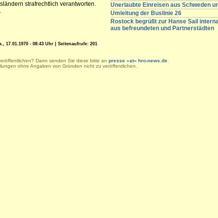
ländern strafrechtlich verantworten.
Unerlaubte Einreisen aus Schweden 
.
Umleitung der Buslinie 26
Rostock begrüßt zur Hanse Sail intern
aus befreundeten und Partnerstädten
, 17.01.1970 - 08:43 Uhr | Seitenaufrufe: 201
veröffentlichen? Dann senden Sie diese bitte an
presse «at» hro-news.de
.
eilungen ohne Angaben von Gründen nicht zu veröffentlichen.