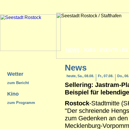
NEWS
|
JOBS
|
EVENTS
|
BI
News
Wetter
heute, Sa., 08.08.
Fr., 07.08.
Do., 06
zum Bericht
Sellering: Jastram-Pla
Beispiel für lebendig
Kino
Rostock
-Stadtmitte (S
zum Programm
"Der schreiende Hengst
zum Gedenken an den 
Mecklenburg-Vorpomme