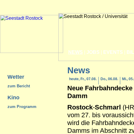
NEWS
|
JOBS
|
EVENTS
|
BI
News
Wetter
heute, Fr., 07.08.
Do., 06.08.
Mi., 05
zum Bericht
Neue Fahrbahndecke 
Damm
Kino
Rostock
-
Schmarl
(HRP
zum Programm
vom 27. bis voraussich
wird die Fahrbahndeck
Damms im Abschnitt z