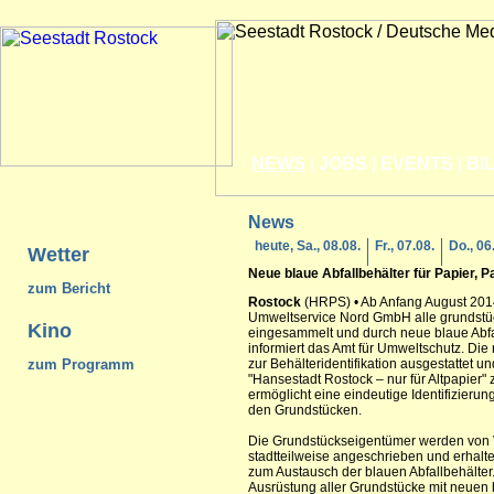
NEWS
|
JOBS
|
EVENTS
|
BI
News
heute, Sa., 08.08.
Fr., 07.08.
Do., 06
Wetter
Neue blaue Abfallbehälter für Papier,
zum Bericht
Rostock
(HRPS) • Ab Anfang August 2014
Umweltservice Nord GmbH alle grundstü
Kino
eingesammelt und durch neue blaue Abfa
informiert das Amt für Umweltschutz. Die
zum Programm
zur Behälteridentifikation ausgestattet 
"Hansestadt Rostock – nur für Altpapier"
ermöglicht eine eindeutige Identifizieru
den Grundstücken.
Die Grundstückseigentümer werden von
stadtteilweise angeschrieben und erhalte
zum Austausch der blauen Abfallbehälter
Ausrüstung aller Grundstücke mit neuen 