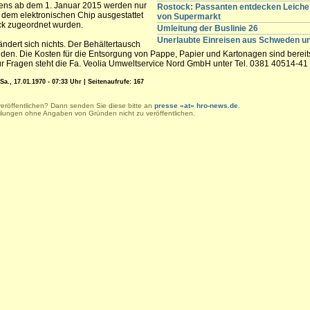
tens ab dem 1. Januar 2015 werden nur
Rostock: Passanten entdecken Leiche 
it dem elektronischen Chip ausgestattet
von Supermarkt
k zugeordnet wurden.
Umleitung der Buslinie 26
Unerlaubte Einreisen aus Schweden 
dert sich nichts. Der Behältertausch
nden. Die Kosten für die Entsorgung von Pappe, Papier und Kartonagen sind bereit
r Fragen steht die Fa. Veolia Umweltservice Nord GmbH unter Tel. 0381 40514-41 
., 17.01.1970 - 07:33 Uhr | Seitenaufrufe: 167
veröffentlichen? Dann senden Sie diese bitte an
presse «at» hro-news.de
.
eilungen ohne Angaben von Gründen nicht zu veröffentlichen.