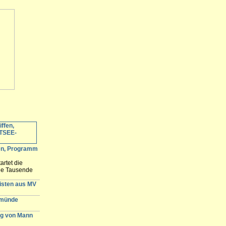
fen, Programm
artet die
ele Tausende
 erwartet und
n der
gisten aus MV
emünde
g von Mann