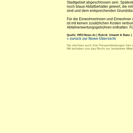
Stadtgebiet abgeschlossen sein. Spätes
noch blaue Abfallbehälter geleert, die m
sind und dem entsprechenden Grundstüc
Für die Einwohnerinnen und Einwohner än
ist mit keinen zusätzlichen Kosten verbu
Abfallverwertungsgebühren enthalten. Fü
Quelle: HRO-News.de | Rubrik: Umwelt & Natur | Sa
« zurück zur News-Übersicht
Sie möchten auch Ihre Pressemitteilungen hier 
Wir behalten uns das Recht vor, bestimmte Mitt