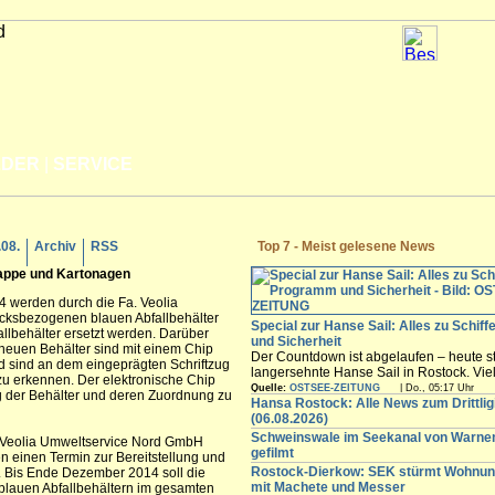
LDER
|
SERVICE
.08.
Archiv
RSS
Top 7 - Meist gelesene News
 Pappe und Kartonagen
 werden durch die Fa. Veolia
cksbezogenen blauen Abfallbehälter
Special zur Hanse Sail: Alles zu Schif
llbehälter ersetzt werden. Darüber
und Sicherheit
 neuen Behälter sind mit einem Chip
Der Countdown ist abgelaufen – heute st
und sind an dem eingeprägten Schriftzug
langersehnte Hanse Sail in Rostock. Vi
 zu erkennen. Der elektronische Chip
Besucher werden in den nächsten Tagen
Quelle:
OSTSEE-ZEITUNG
| Do., 05:17 Uhr
ng der Behälter und deren Zuordnung zu
freuen sich auf die maritimen Angebote i
Hansa Rostock: Alle News zum Drittli
Innenstadt,...
(06.08.2026)
Schweinswale im Seekanal von Warn
 Veolia Umweltservice Nord GmbH
gefilmt
n einen Termin zur Bereitstellung und
Rostock-Dierkow: SEK stürmt Wohnun
. Bis Ende Dezember 2014 soll die
mit Machete und Messer
blauen Abfallbehältern im gesamten