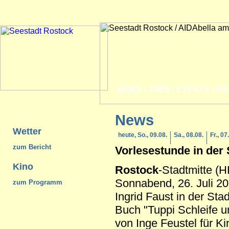
NEWS
|
JOBS
|
EVENTS
|
BI
News
Wetter
heute, So., 09.08.
Sa., 08.08.
Fr., 07
zum Bericht
Vorlesestunde in der 
Kino
Rostock
-Stadtmitte (
Sonnabend, 26. Juli 201
zum Programm
Ingrid Faust in der Sta
Buch "Tuppi Schleife u
von Inge Feustel für Ki