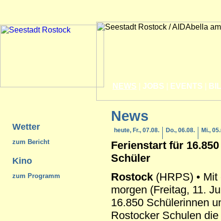
NEWS
|
JOBS
|
EVENTS
|
BI
News
Wetter
heute, Fr., 07.08.
Do., 06.08.
Mi., 05
zum Bericht
Ferienstart für 16.85
Schüler
Kino
Rostock
(HRPS) • Mit 
zum Programm
morgen (Freitag, 11. Ju
16.850 Schülerinnen u
Rostocker Schulen die