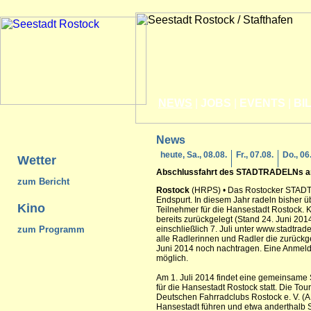
NEWS
|
JOBS
|
EVENTS
|
BI
News
heute, Sa., 08.08.
Fr., 07.08.
Do., 06
Wetter
Abschlussfahrt des STADTRADELNs am
zum Bericht
Rostock
(HRPS) • Das Rostocker STADTR
Endspurt. In diesem Jahr radeln bisher 
Kino
Teilnehmer für die Hansestadt Rostock.
bereits zurückgelegt (Stand 24. Juni 2014
zum Programm
einschließlich 7. Juli unter www.stadtrad
alle Radlerinnen und Radler die zurückgel
Juni 2014 noch nachtragen. Eine Anmeldu
möglich.
Am 1. Juli 2014 findet eine gemeinsam
für die Hansestadt Rostock statt. Die To
Deutschen Fahrradclubs Rostock e. V. (
Hansestadt führen und etwa anderthalb S