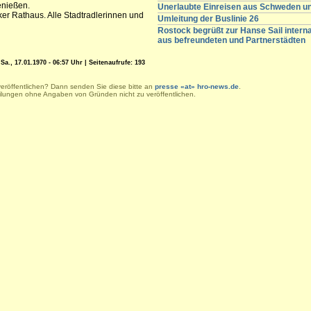
enießen.
Unerlaubte Einreisen aus Schweden 
ker Rathaus. Alle Stadtradlerinnen und
Umleitung der Buslinie 26
Rostock begrüßt zur Hanse Sail intern
aus befreundeten und Partnerstädten
a., 17.01.1970 - 06:57 Uhr | Seitenaufrufe: 193
veröffentlichen? Dann senden Sie diese bitte an
presse «at» hro-news.de
.
eilungen ohne Angaben von Gründen nicht zu veröffentlichen.