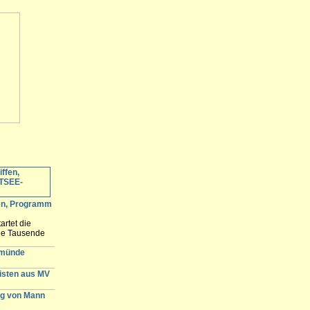
fen, Programm
artet die
ele Tausende
 erwartet und
n der
emünde
gisten aus MV
g von Mann