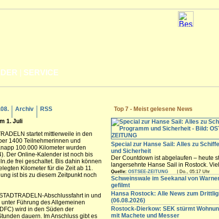
LDER
|
SERVICE
.08.
Archiv
RSS
Top 7 - Meist gelesene News
 1. Juli
ADELN startet mittlerweile in den
über 1400 Teilnehmerinnen und
Special zur Hanse Sail: Alles zu Schif
 Knapp 100.000 Kilometer wurden
und Sicherheit
). Der Online-Kalender ist noch bis
Der Countdown ist abgelaufen – heute st
eln.de frei geschaltet. Bis dahin können
langersehnte Hanse Sail in Rostock. Vi
egten Kilometer für die Zeit ab 11.
Besucher werden in den nächsten Tagen
Quelle:
OSTSEE-ZEITUNG
| Do., 05:17 Uhr
ng ist bis zu diesem Zeitpunkt noch
freuen sich auf die maritimen Angebote i
Schweinswale im Seekanal von Warn
Innenstadt,...
gefilmt
Hansa Rostock: Alle News zum Drittli
e STADTRADELN-Abschlussfahrt in und
(06.08.2026)
ur unter Führung des Allgemeinen
Rostock-Dierkow: SEK stürmt Wohnun
ADFC) wird in den Süden der
mit Machete und Messer
tunden dauern. Im Anschluss gibt es