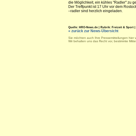
die Möglichkeit, ein kühles "Radler" zu g
Der Treffpunkt ist 17 Uhr vor dem Rostoc
–radler sind herzlich eingeladen.
Quelle: HRO-News.de | Rubrik: Freizeit & Sport | S
« zurück zur News-Übersicht
Sie möchten auch Ihre Pressemitteilungen hier 
Wir behalten uns das Recht vor, bestimmte Mitt