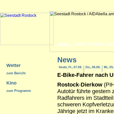
NEWS
|
JOBS
|
EVENTS
|
BI
News
Wetter
heute, Fr., 07.08.
Do., 06.08.
Mi., 05
zum Bericht
E-Bike-Fahrer nach Un
Kino
Rostock
-
Dierkow
(PIH
Autotür führte gestern
zum Programm
Radfahrers im Stadtteil
schweren Kopfverletzun
Jährige jetzt im Krank