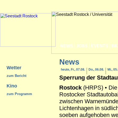
NEWS
|
JOBS
|
EVENTS
|
BI
News
Wetter
heute, Fr., 07.08.
Do., 06.08.
Mi., 05
zum Bericht
Sperrung der Stadta
Kino
Rostock
(HRPS) • Die
Rostocker Stadtautoba
zum Programm
zwischen Warnemünde
Lichtenhagen in südlic
soeben aufgehoben we