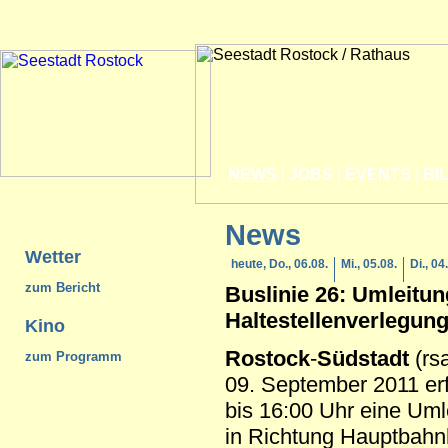
NEWS
|
JOBS
|
EVENTS
|
BI
News
Wetter
heute, Do., 06.08.
Mi., 05.08.
Di., 04
zum Bericht
Buslinie 26: Umleitu
Haltestellenverlegun
Kino
Rostock
-
Südstadt
(rs
zum Programm
09. September 2011 erf
bis 16:00 Uhr eine Uml
in Richtung Hauptbahn