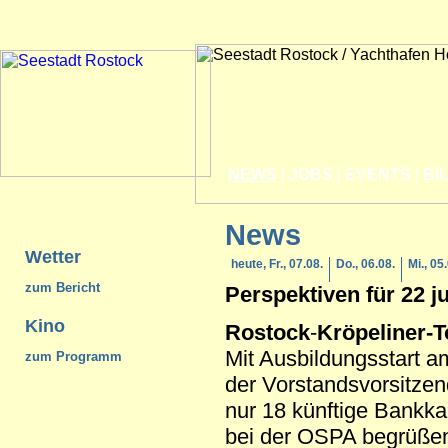
NEWS
|
JOBS
|
EVENTS
|
BI
News
Wetter
heute, Fr., 07.08.
Do., 06.08.
Mi., 05
zum Bericht
Perspektiven für 22 j
Kino
Rostock
-
Kröpeliner-T
Mit Ausbildungsstart a
zum Programm
der Vorstandsvorsitzen
nur 18 künftige Bankk
bei der OSPA begrüßen.