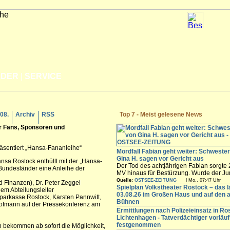
LDER
|
SERVICE
.08.
Archiv
RSS
Top 7 - Meist gelesene News
ür Fans, Sponsoren und
präsentiert „Hansa-Fananleihe“
Mordfall Fabian geht weiter: Schweste
Gina H. sagen vor Gericht aus
ansa Rostock enthüllt mit der „Hansa-
Der Tod des achtjährigen Fabian sorgte 
 Bundesländer eine Anleihe der
MV hinaus für Bestürzung. Wurde der J
Güstrow von der damaligen Ex-Partnerin
Quelle:
OSTSEE-ZEITUNG
| Mo., 07:47 Uhr
d Finanzen), Dr. Peter Zeggel
ermordet? Das versucht ein Gericht zu k
Spielplan Volkstheater Rostock – das l
dem Abteilungsleiter
einer mehrwöchigen Unterbrechung wird
03.08.26 im Großen Haus und auf den 
arkasse Rostock, Karsten Pannwitt,
am Donnerstag (6. August) am Landgerich
Bühnen
 Hofmann auf der Pressekonferenz am
Ermittlungen nach Polizeieinsatz in Ro
Lichtenhagen - Tatverdächtiger vorläuf
festgenommen
bekommen ab sofort die Möglichkeit,