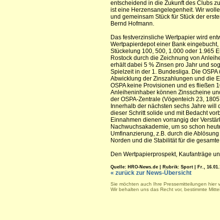
entscheidend in die Zukunft des Clubs z
ist eine Herzensangelegenheit. Wir wolle
und gemeinsam Stück für Stück der erste
Bernd Hofmann.
Das festverzinsliche Wertpapier wird entw
Wertpapierdepot einer Bank eingebucht, 
Stückelung 100, 500, 1.000 oder 1.965 E
Rostock durch die Zeichnung von Anleih
erhält dabei 5 % Zinsen pro Jahr und sog
Spielzeit in der 1. Bundesliga. Die OSPA 
Abwicklung der Zinszahlungen und die Ein
OSPA keine Provisionen und es fließen 
Anleiheninhaber können Zinsscheine und 
der OSPA-Zentrale (Vögenteich 23, 1805
Innerhalb der nächsten sechs Jahre will 
dieser Schritt solide und mit Bedacht vor
Einnahmen dienen vorrangig der Verstärk
Nachwuchsakademie, um so schon heute fü
Umfinanzierung, z.B. durch die Ablösung b
Norden und die Stabilität für die gesamt
Den Wertpapierprospekt, Kaufanträge un
Quelle: HRO-News.de | Rubrik: Sport | Fr., 16.01.
« zurück zur News-Übersicht
Sie möchten auch Ihre Pressemitteilungen hier 
Wir behalten uns das Recht vor, bestimmte Mitt