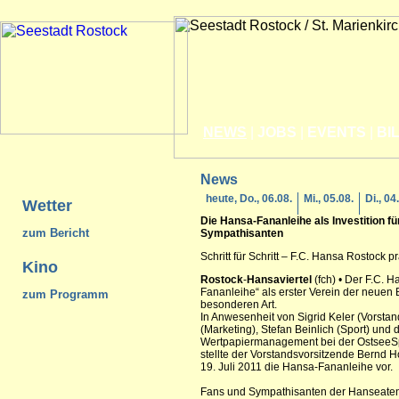
NEWS
|
JOBS
|
EVENTS
|
BI
News
heute, Do., 06.08.
Mi., 05.08.
Di., 04
Wetter
Die Hansa-Fananleihe als Investition f
zum Bericht
Sympathisanten
Schritt für Schritt – F.C. Hansa Rostock 
Kino
Rostock
-
Hansaviertel
(fch) • Der F.C. H
Fananleihe“ als erster Verein der neuen
zum Programm
besonderen Art.
In Anwesenheit von Sigrid Keler (Vorstan
(Marketing), Stefan Beinlich (Sport) und 
Wertpapiermanagement bei der OstseeSp
stellte der Vorstandsvorsitzende Bernd
19. Juli 2011 die Hansa-Fananleihe vor.
Fans und Sympathisanten der Hanseaten 