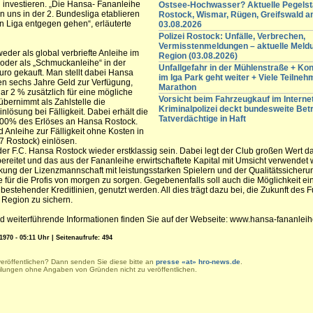
u investieren. „Die Hansa- Fananleihe
Ostsee-Hochwasser? Aktuelle Pegelst
n uns in der 2. Bundesliga etablieren
Rostock, Wismar, Rügen, Greifswald 
n Liga entgegen gehen“, erläuterte
03.08.2026
Polizei Rostock: Unfälle, Verbrechen,
Vermisstenmeldungen – aktuelle Meld
eder als global verbriefte Anleihe im
Region (03.08.2026)
oder als „Schmuckanleihe“ in der
Unfallgefahr in der Mühlenstraße + K
uro gekauft. Man stellt dabei Hansa
im Iga Park geht weiter + Viele Teilneh
en sechs Jahre Geld zur Verfügung,
Marathon
ar 2 % zusätzlich für eine mögliche
Vorsicht beim Fahrzeugkauf im Internet
übernimmt als Zahlstelle die
Kriminalpolizei deckt bundesweite Betr
lösung bei Fälligkeit. Dabei erhält die
Tatverdächtige in Haft
100% des Erlöses an Hansa Rostock.
Anleihe zur Fälligkeit ohne Kosten in
7 Rostock) einlösen.
der F.C. Hansa Rostock wieder erstklassig sein. Dabei legt der Club großen Wert da
bereitet und das aus der Fananleihe erwirtschaftete Kapital mit Umsicht verwendet 
ung der Lizenzmannschaft mit leistungsstarken Spielern und der Qualitätssicheru
r die Profis von morgen zu sorgen. Gegebenenfalls soll auch die Möglichkeit ei
estehender Kreditlinien, genutzt werden. All dies trägt dazu bei, die Zukunft des F
e Region zu sichern.
d weiterführende Informationen finden Sie auf der Webseite: www.hansa-fananlei
1970 - 05:11 Uhr | Seitenaufrufe: 494
veröffentlichen? Dann senden Sie diese bitte an
presse «at» hro-news.de
.
eilungen ohne Angaben von Gründen nicht zu veröffentlichen.