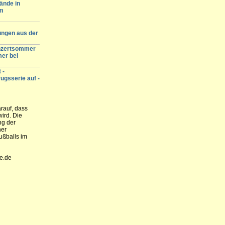
ände in
am
ungen aus der
onzertsommer
mer bei
 -
ugsserie auf -
rauf, dass
wird. Die
ng der
ner
ußballs im
he.de