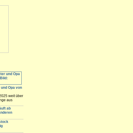
r und Opa von
2025 weit über
unge aus
 des Vaters
lären. Nach
äuft ab
 der Prozess
anderen
t Rostock...
stock
ig