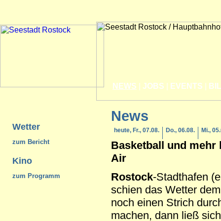
NEWS
|
JOBS
|
EVENTS
|
BI
News
Wetter
heute, Fr., 07.08.
Do., 06.08.
Mi., 05
zum Bericht
Basketball und mehr
Air
Kino
Rostock
-Stadthafen (e
zum Programm
schien das Wetter dem
noch einen Strich dur
machen, dann ließ sic