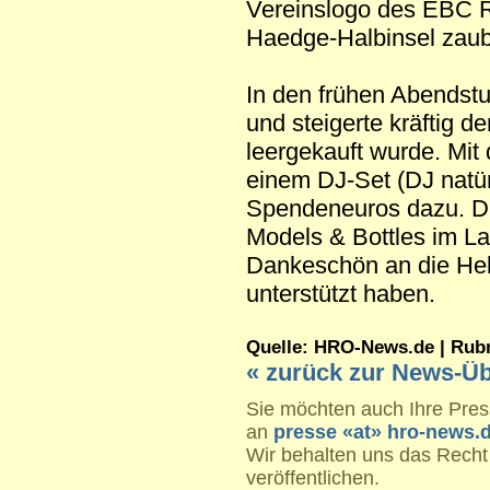
Vereinslogo des EBC R
Haedge-Halbinsel zaub
In den frühen Abendst
und steigerte kräftig 
leergekauft wurde. Mit
einem DJ-Set (DJ natür
Spendeneuros dazu. D
Models & Bottles im L
Dankeschön an die Helf
unterstützt haben.
Quelle: HRO-News.de | Rubrik
« zurück zur News-Üb
Sie möchten auch Ihre Press
an
presse «at» hro-news.
Wir behalten uns das Recht
veröffentlichen.