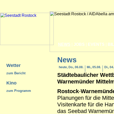
NEWS
|
JOBS
|
EVENTS
|
BI
News
Wetter
heute, Do., 06.08.
Mi., 05.08.
Di., 04
zum Bericht
Städtebaulicher Wett
Warnemünde
r Mittel
Kino
Rostock
-
Warnemünd
zum Programm
Planungen für die Mit
Visitenkarte für die H
das Seebad Warnemünd