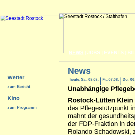
NEWS
|
JOBS
|
EVENTS
|
BI
News
Wetter
heute, Sa., 08.08.
Fr., 07.08.
Do., 06
zum Bericht
Unabhängige Pflegeb
Kino
Rostock
-
Lütten Klein
des Pflegestützpunkt i
zum Programm
mahnt der gesundheitsp
der FDP-Fraktion in der
Rolando Schadowski, 