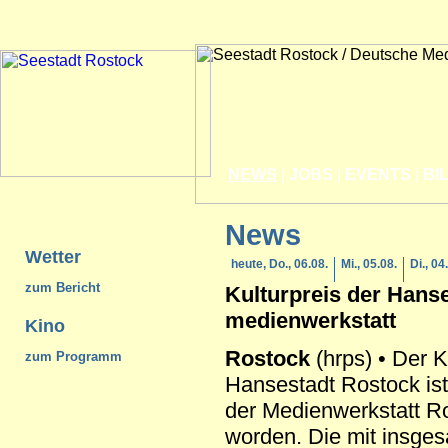
NEWS
|
JOBS
|
EVENTS
|
BI
News
Wetter
heute, Do., 06.08.
Mi., 05.08.
Di., 04
zum Bericht
Kulturpreis der
Hanse
medienwerkstatt
Kino
Rostock
(hrps) • Der K
zum Programm
Hansestadt Rostock is
der Medienwerkstatt R
worden. Die mit insge