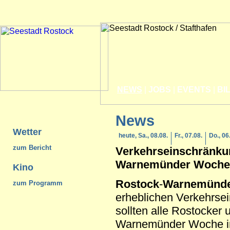
NEWS
|
JOBS
|
EVENTS
|
BI
News
Wetter
heute, Sa., 08.08.
Fr., 07.08.
Do., 06
zum Bericht
Verkehrseinschränku
Warnemünde
r Woche
Kino
Rostock
-
Warnemünd
zum Programm
erheblichen Verkehrse
sollten alle Rostocker
Warnemünder Woche i