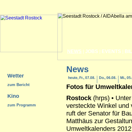
NEWS
|
JOBS
|
EVENTS
|
BI
News
Wetter
heute, Fr., 07.08.
Do., 06.08.
Mi., 05
zum Bericht
Fotos für Umweltkale
Kino
Rostock
(hrps) • Unte
versteckte Winkel und 
zum Programm
ruft der Senator für B
Matthäus zur Gestaltu
Umweltkalenders 2012 a