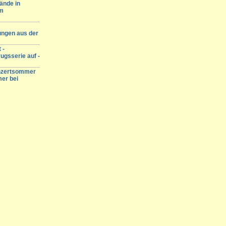
ände in
am
ungen aus der
 -
ugsserie auf -
onzertsommer
mer bei