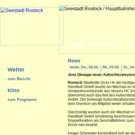
NEWS
|
JOBS
|
EVENTS
|
BI
News
heute, Do., 06.08.
Mi., 05.08.
Di., 04
Wetter
Jens Gienapp neuer Aufsichtsratsvor
zum Bericht
Rostock
-Stadtmitte (hce) • In der heuti
Handball GmbH wurde ein Wechsel im Vor
Kino
Vorstandsvorsitzende des Vereins HC Em
übernimmt auch das Amt des Aufsichtsra
zum Programm
GmbH. Der bisherige Aufsichtsratsvorsit
dem Gremium als Mitglied weiter erhalte
Gleichzeitig wurden auch ein Wechsel i
Handball GmbH einstimmig beschlossen.
Doppelfunktion als Geschäftsführer zum 3
Kürze neu besetzt.
Holger Schneider konzentriert sich ab dem