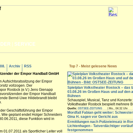
LDER
|
SERVICE
.08.
Archiv
RSS
Top 7 - Meist gelesene News
sitzender der Empor Handball GmbH
gen Aufsichtsratssitzung der Empor
sitz vollzogen. Der
Spielplan Volkstheater Rostock – das l
por Rostock (e.V.) Jens Gienapp
03.08.26 im Großen Haus und auf den 
tsvorsitzenden der Empor Handball
Bühnen
zende Bernd-Uwe Hildebrandt bleibt
Schauspiel, Musical, Tanz und Konzerte
n.
Volkstheater Rostock bespielt mehrere B
Hansestadt. Vom Großen Haus über das
Quelle:
OSTSEE-ZEITUNG
| Mo., 04:32 Uhr
n der Geschäftsführung der Empor
experimentelle Ateliertheater bis zur S
Mordfall Fabian geht weiter: Schweste
 Wie geplant endet Holger Schneiders
der Halle 207 auf dem Neptunwerft-Gelä
Gina H. sagen vor Gericht aus
0.06.2011, diese Funktion wird in
finden Sie den aktuellen Spielplan für all
Ermittlungen nach Polizeieinsatz in Ro
im Überblick.
Lichtenhagen - Tatverdächtiger vorläuf
festgenommen
 01.07.2011 als Sportlicher Leiter voll