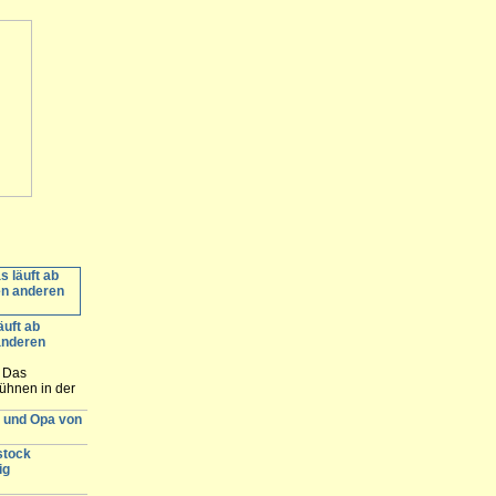
äuft ab
anderen
: Das
ühnen in der
ommerbühne in
r und Opa von
nde. Hier
e Spielstätten
stock
ig