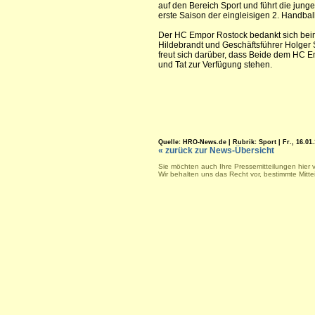
auf den Bereich Sport und führt die jung
erste Saison der eingleisigen 2. Handbal
Der HC Empor Rostock bedankt sich bei
Hildebrandt und Geschäftsführer Holger S
freut sich darüber, dass Beide dem HC E
und Tat zur Verfügung stehen.
Quelle: HRO-News.de | Rubrik: Sport | Fr., 16.01.
« zurück zur News-Übersicht
Sie möchten auch Ihre Pressemitteilungen hier 
Wir behalten uns das Recht vor, bestimmte Mitt