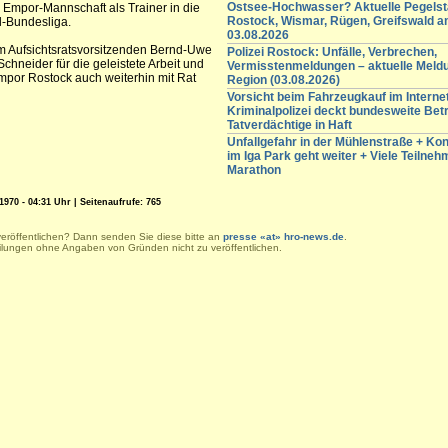
Ostsee-Hochwasser? Aktuelle Pegelst
e Empor-Mannschaft als Trainer in die
Rostock, Wismar, Rügen, Greifswald 
l-Bundesliga.
03.08.2026
m Aufsichtsratsvorsitzenden Bernd-Uwe
Polizei Rostock: Unfälle, Verbrechen,
chneider für die geleistete Arbeit und
Vermisstenmeldungen – aktuelle Meld
mpor Rostock auch weiterhin mit Rat
Region (03.08.2026)
Vorsicht beim Fahrzeugkauf im Internet
Kriminalpolizei deckt bundesweite Betr
Tatverdächtige in Haft
Unfallgefahr in der Mühlenstraße + K
im Iga Park geht weiter + Viele Teilneh
Marathon
1970 - 04:31 Uhr | Seitenaufrufe: 765
veröffentlichen? Dann senden Sie diese bitte an
presse «at» hro-news.de
.
eilungen ohne Angaben von Gründen nicht zu veröffentlichen.