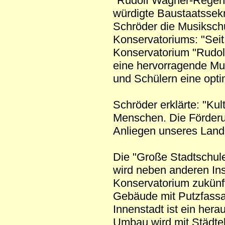
"Rudolf Wagner-Régeny
würdigte Baustaatssek
Schröder die Musikschu
Konservatoriums: "Seit
Konservatorium "Rudo
eine hervorragende Mus
und Schülern eine opt
Schröder erklärte: "Kult
Menschen. Die Förderun
Anliegen unseres Land
Die "Große Stadtschul
wird neben anderen Ins
Konservatorium zukünf
Gebäude mit Putzfassad
Innenstadt ist ein her
Umbau wird mit Städteb