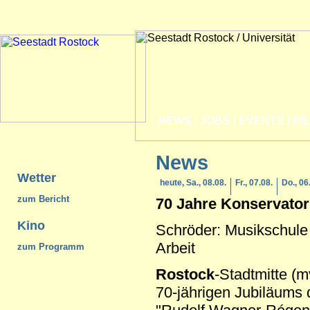
NEWS
|
JOBS
|
EVENTS
|
BI
News
Wetter
heute, Sa., 08.08.
Fr., 07.08.
Do., 06
zum Bericht
70 Jahre Konservato
Kino
Schröder: Musikschule 
Arbeit
zum Programm
Rostock
-Stadtmitte (m
70-jährigen Jubiläums