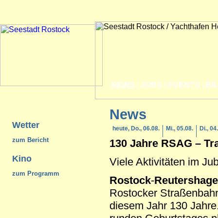
NEWS
|
JOBS
|
EVENTS
|
BI
News
Wetter
heute, Do., 06.08.
Mi., 05.08.
Di., 04
zum Bericht
130 Jahre RSAG – Tra
Kino
Viele Aktivitäten im Ju
zum Programm
Rostock
-
Reutershag
Rostocker Straßenbahn
diesem Jahr 130 Jahre.