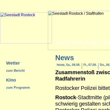
NEWS
|
JOBS
|
EVENTS
|
BI
News
Wetter
heute, Sa., 08.08.
Fr., 07.08.
Do., 06
zum Bericht
Zusammenstoß zwisc
Radfahrerin
Kino
Rostocker Polizei bittet
zum Programm
Rostock
-Stadtmitte (p
schwierig gestalten sic