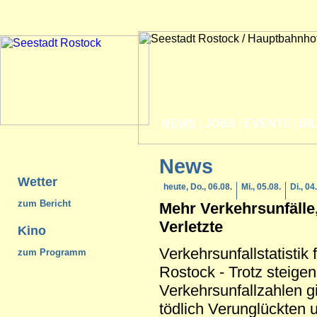
NEWS
|
JOBS
|
EVENTS
|
BI
News
Wetter
heute, Do., 06.08.
Mi., 05.08.
Di., 04
zum Bericht
Mehr Verkehrsunfälle
Verletzte
Kino
Verkehrsunfallstatistik
zum Programm
Rostock - Trotz steige
Verkehrsunfallzahlen g
tödlich Verunglückten 