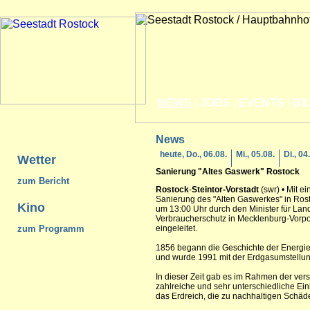
NEWS
|
JOBS
|
EVENTS
|
BI
News
heute, Do., 06.08.
Mi., 05.08.
Di., 04
Wetter
Sanierung "Altes Gaswerk"
Rostock
zum Bericht
Rostock
-
Steintor-Vorstadt
(swr) • Mit e
Sanierung des "Alten Gaswerkes" in Rost
Kino
um 13:00 Uhr durch den Minister für Lan
Verbraucherschutz in Mecklenburg-Vorpo
zum Programm
eingeleitet.
1856 begann die Geschichte der Energi
und wurde 1991 mit der Erdgasumstellun
In dieser Zeit gab es im Rahmen der ve
zahlreiche und sehr unterschiedliche E
das Erdreich, die zu nachhaltigen Schäde