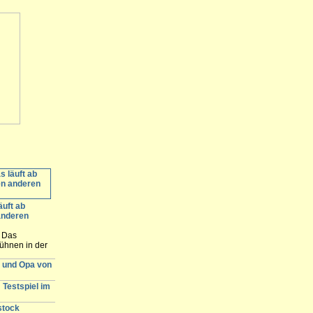
äuft ab
anderen
: Das
ühnen in der
ommerbühne in
r und Opa von
nde. Hier
e Spielstätten
 Testspiel im
stock