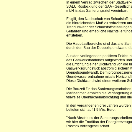
In einem Vertrag zwischen der Stadtwerk
StALU Rostock und der GAA - Gesellschaft
mbH ist das Sanierungsziel vereinbart:
Es gilt, den Nachschub von Schadstoffen 
ein hinreichendes Maß zu reduzieren und d
Trendumkehr der Schadstoffbelastungen 
Gefahren und erhebliche Nachteile für d
entstehen.
Die Hauptlastbereiche sind das alte Ste
durch den Bau der Doppelspundwand üb
Aus den vorliegenden positiven Erfahru
des Gaswerkstandortes aufgeworfen und d
die Errichtung einer Dichtwand vor, di
Gaswerksgrundstück abstromig sichern wi
Doppelspundwand). Dem prognostizierte
Grundwasserentnahme mittels Horizontfi
Diese Dichtwand wird einen weiteren Sc
Die Bauzeit für das Sanierungsvorhaben b
Maßnahmen erhalten die Verlängerung de
teilweise Oberflächenabdichtung und di
In den vergangenen drei Jahren wurden
beliefen sich auf 1,9 Mio. Euro.
"Nach Abschluss der Sanierungsarbeiten 
wir hier die Tradition der Energieerzeugu
Rostock Aktiengesellschaft.