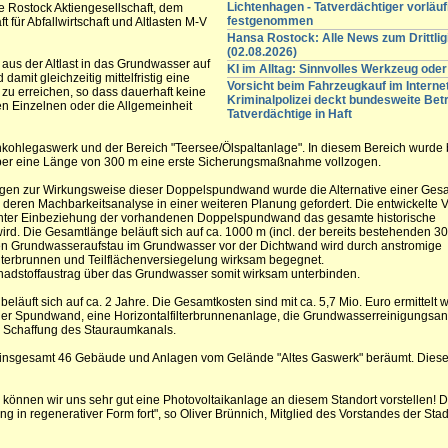
Lichtenhagen - Tatverdächtiger vorläuf
e Rostock Aktiengesellschaft, dem
festgenommen
 für Abfallwirtschaft und Altlasten M-V
Hansa Rostock: Alle News zum Drittli
(02.08.2026)
aus der Altlast in das Grundwasser auf
KI im Alltag: Sinnvolles Werkzeug oder
amit gleichzeitig mittelfristig eine
Vorsicht beim Fahrzeugkauf im Internet
zu erreichen, so dass dauerhaft keine
Kriminalpolizei deckt bundesweite Betr
en Einzelnen oder die Allgemeinheit
Tatverdächtige in Haft
inkohlegaswerk und der Bereich "Teersee/Ölspaltanlage". In diesem Bereich wurde 
er eine Länge von 300 m eine erste Sicherungsmaßnahme vollzogen.
ngen zur Wirkungsweise dieser Doppelspundwand wurde die Alternative einer Ges
eren Machbarkeitsanalyse in einer weiteren Planung gefordert. Die entwickelte Va
e unter Einbeziehung der vorhandenen Doppelspundwand das gesamte historische
rd. Die Gesamtlänge beläuft sich auf ca. 1000 m (incl. der bereits bestehenden 3
n Grundwasseraufstau im Grundwasser vor der Dichtwand wird durch anstromige
lterbrunnen und Teilflächenversiegelung wirksam begegnet.
hadstoffaustrag über das Grundwasser somit wirksam unterbinden.
eläuft sich auf ca. 2 Jahre. Die Gesamtkosten sind mit ca. 5,7 Mio. Euro ermittelt 
r Spundwand, eine Horizontalfilterbrunnenanlage, die Grundwasserreinigungsan
e Schaffung des Stauraumkanals.
 insgesamt 46 Gebäude und Anlagen vom Gelände "Altes Gaswerk" beräumt. Dies
können wir uns sehr gut eine Photovoltaikanlage an diesem Standort vorstellen! D
ng in regenerativer Form fort", so Oliver Brünnich, Mitglied des Vorstandes der Sta