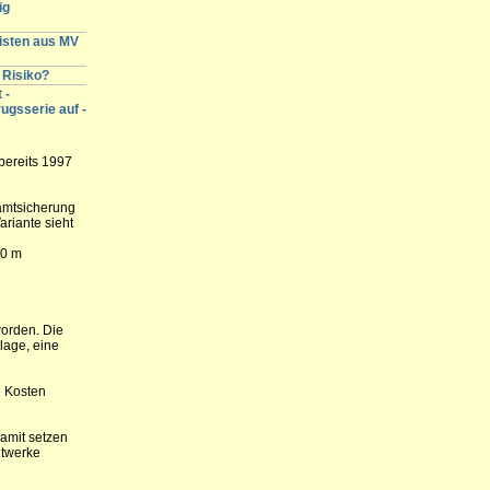
ig
gisten aus MV
 Risiko?
 -
ugsserie auf -
bereits 1997
amtsicherung
riante sieht
00 m
worden. Die
lage, eine
e Kosten
amit setzen
dtwerke