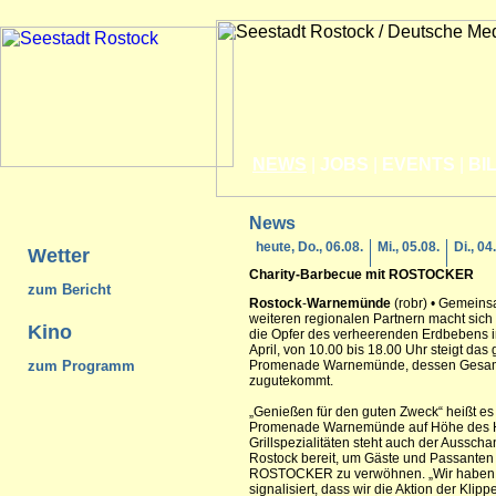
NEWS
|
JOBS
|
EVENTS
|
BI
News
heute, Do., 06.08.
Mi., 05.08.
Di., 04
Wetter
Charity-Barbecue mit
ROSTOCK
ER
zum Bericht
Rostock
-
Warnemünde
(robr) • Gemeins
weiteren regionalen Partnern macht sich
Kino
die Opfer des verheerenden Erdbebens i
April, von 10.00 bis 18.00 Uhr steigt da
zum Programm
Promenade Warnemünde, dessen Gesamte
zugutekommt.
„Genießen für den guten Zweck“ heißt e
Promenade Warnemünde auf Höhe des Ho
Grillspezialitäten steht auch der Aussc
Rostock bereit, um Gäste und Passanten
ROSTOCKER zu verwöhnen. „Wir haben k
signalisiert, dass wir die Aktion der Klip