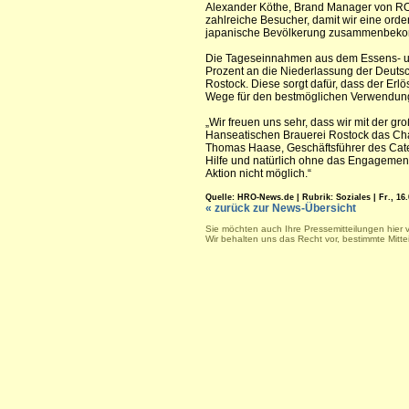
Alexander Köthe, Brand Manager von R
zahlreiche Besucher, damit wir eine ord
japanische Bevölkerung zusammenbek
Die Tageseinnahmen aus dem Essens- u
Prozent an die Niederlassung der Deutsc
Rostock. Diese sorgt dafür, dass der Erl
Wege für den bestmöglichen Verwendun
„Wir freuen uns sehr, dass wir mit der g
Hanseatischen Brauerei Rostock das Cha
Thomas Haase, Geschäftsführer des Cater
Hilfe und natürlich ohne das Engagement
Aktion nicht möglich.“
Quelle: HRO-News.de | Rubrik: Soziales | Fr., 16.
« zurück zur News-Übersicht
Sie möchten auch Ihre Pressemitteilungen hier 
Wir behalten uns das Recht vor, bestimmte Mitt