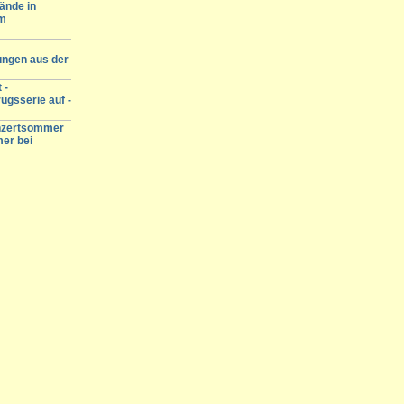
ände in
am
ungen aus der
 -
ugsserie auf -
onzertsommer
mer bei