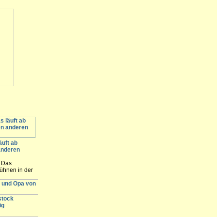
äuft ab
anderen
: Das
ühnen in der
ommerbühne in
r und Opa von
nde. Hier
e Spielstätten
stock
ig