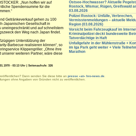
Ostsee-Hochwasser? Aktuelle Pegelst
OSTOCKER. „Nun hoffen wir auf
Rostock, Wismar, Rügen, Greifswald 
entliche Spendensumme für die
03.08.2026
ommen.“
Polizei Rostock: Unfälle, Verbrechen,
nd Getränkeverkauf gehen zu 100
Vermisstenmeldungen – aktuelle Meld
h-Japanischen Gesellschaft in
Region (03.08.2026)
ös uneingeschränkt und auf schnellstem
Vorsicht beim Fahrzeugkauf im Internet
gszweck den Weg nach Japan findet.
Kriminalpolizei deckt bundesweite Betr
Tatverdächtige in Haft
roßzügigen Unterstützung der
Unfallgefahr in der Mühlenstraße + K
rity-Barbecue realisieren können“, so
im Iga Park geht weiter + Viele Teilneh
ingservice Klippengriller. „Ohne ihre
Marathon
 unserer weiteren Partner, wäre diese
01.1970 - 03:13 Uhr | Seitenaufrufe: 326
veröffentlichen? Dann senden Sie diese bitte an
presse «at» hro-news.de
.
eilungen ohne Angaben von Gründen nicht zu veröffentlichen.