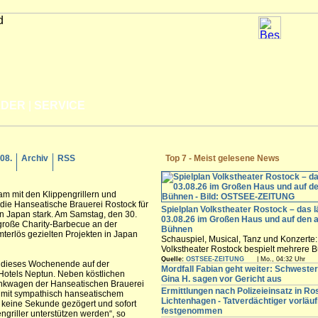
LDER
|
SERVICE
.08.
Archiv
RSS
Top 7 - Meist gelesene News
am mit den Klippengrillern und
 die Hanseatische Brauerei Rostock für
Spielplan Volkstheater Rostock – das l
n Japan stark. Am Samstag, den 30.
03.08.26 im Großen Haus und auf den 
s große Charity-Barbecue an der
Bühnen
rlös gezielten Projekten in Japan
Schauspiel, Musical, Tanz und Konzerte
Volkstheater Rostock bespielt mehrere B
Hansestadt. Vom Großen Haus über das
Quelle:
OSTSEE-ZEITUNG
| Mo., 04:32 Uhr
s dieses Wochenende auf der
experimentelle Ateliertheater bis zur S
Mordfall Fabian geht weiter: Schweste
tels Neptun. Neben köstlichen
der Halle 207 auf dem Neptunwerft-Gelä
Gina H. sagen vor Gericht aus
hankwagen der Hanseatischen Brauerei
finden Sie den aktuellen Spielplan für all
Ermittlungen nach Polizeieinsatz in Ro
 mit sympathisch hanseatischem
im Überblick.
Lichtenhagen - Tatverdächtiger vorläuf
eine Sekunde gezögert und sofort
festgenommen
pengriller unterstützen werden“, so