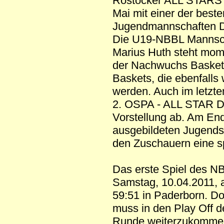
Rostocker ALL STARS
Mai mit einer der beste
Jugendmannschaften D
Die U19-NBBL Mannsch
Marius Huth steht mome
der Nachwuchs Basketba
Baskets, die ebenfalls
werden. Auch im letzt
2. OSPA - ALL STAR DA
Vorstellung ab. Am En
ausgebildeten Jugendsp
den Zuschauern eine s
Das erste Spiel des NB
Samstag, 10.04.2011, 
59:51 in Paderborn. Do
muss in den Play Off 
Runde weiterzukomme