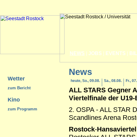
NEWS
|
JOBS
|
EVENTS
|
BI
News
Wetter
heute, So., 09.08.
Sa., 08.08.
Fr., 07
zum Bericht
ALL STARS Gegner A
Viertelfinale der U19
Kino
2. OSPA - ALL STAR DA
zum Programm
Scandlines Arena Ros
Rostock
-
Hansaviertel