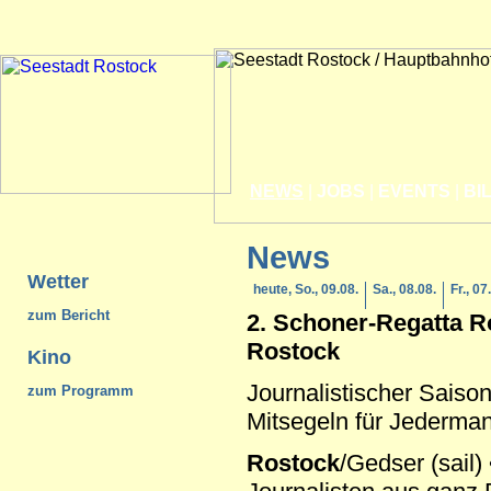
NEWS
|
JOBS
|
EVENTS
|
BI
News
Wetter
heute, So., 09.08.
Sa., 08.08.
Fr., 07
zum Bericht
2. Schoner-Regatta
R
Rostock
Kino
Journalistischer Saiso
zum Programm
Mitsegeln für Jederma
Rostock
/Gedser (sail)