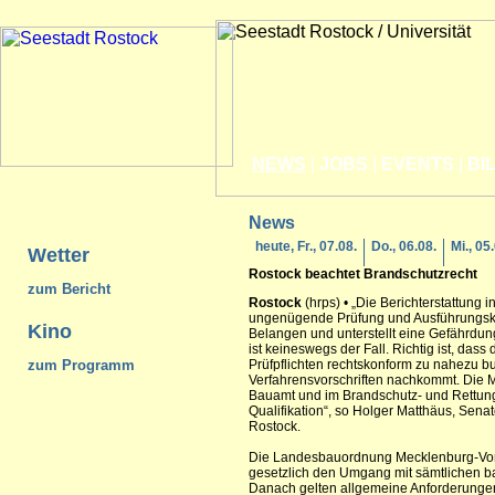
NEWS
|
JOBS
|
EVENTS
|
BI
News
heute, Fr., 07.08.
Do., 06.08.
Mi., 05
Wetter
Rostock
beachtet Brandschutzrecht
zum Bericht
Rostock
(hrps) • „Die Berichterstattung 
ungenügende Prüfung und Ausführungskon
Kino
Belangen und unterstellt eine Gefährdun
ist keineswegs der Fall. Richtig ist, dass
zum Programm
Prüfpflichten rechtskonform zu nahezu b
Verfahrensvorschriften nachkommt. Die M
Bauamt und im Brandschutz- und Rettung
Qualifikation“, so Holger Matthäus, Sena
Rostock.
Die Landesbauordnung Mecklenburg-Vo
gesetzlich den Umgang mit sämtlichen b
Danach gelten allgemeine Anforderungen 