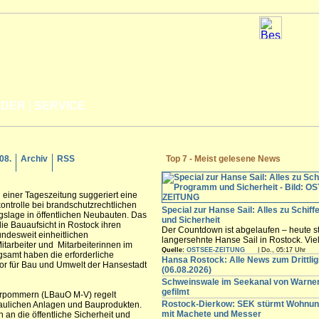
LDER
|
SERVICE
.08.
Archiv
RSS
Top 7 - Meist gelesene News
in einer Tageszeitung suggeriert eine
trolle bei brandschutzrechtlichen
Special zur Hanse Sail: Alles zu Schif
gslage in öffentlichen Neubauten. Das
und Sicherheit
 die Bauaufsicht in Rostock ihren
Der Countdown ist abgelaufen – heute st
undesweit einheitlichen
langersehnte Hanse Sail in Rostock. Vi
itarbeiter und Mitarbeiterinnen im
Besucher werden in den nächsten Tagen
Quelle:
OSTSEE-ZEITUNG
| Do., 05:17 Uhr
samt haben die erforderliche
freuen sich auf die maritimen Angebote i
Hansa Rostock: Alle News zum Drittli
tor für Bau und Umwelt der Hansestadt
Innenstadt,...
(06.08.2026)
Schweinswale im Seekanal von Warn
gefilmt
rpommern (LBauO M-V) regelt
Rostock-Dierkow: SEK stürmt Wohnun
aulichen Anlagen und Bauprodukten.
mit Machete und Messer
an die öffentliche Sicherheit und