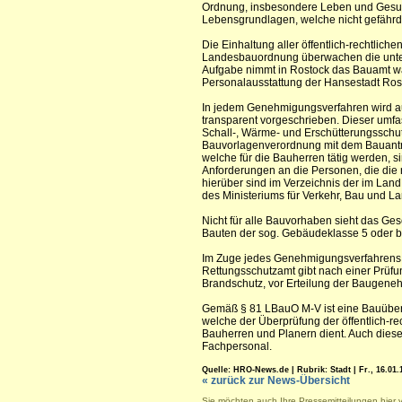
Ordnung, insbesondere Leben und Gesun
Lebensgrundlagen, welche nicht gefährd
Die Einhaltung aller öffentlich-rechtlich
Landesbauordnung überwachen die unte
Aufgabe nimmt in Rostock das Bauamt wah
Personalausstattung der Hansestadt Ros
In jedem Genehmigungsverfahren wird a
transparent vorgeschrieben. Dieser umf
Schall-, Wärme- und Erschütterungsschutz
Bauvorlagenverordnung mit dem Bauantra
welche für die Bauherren tätig werden, 
Anforderungen an die Personen, die die
hierüber sind im Verzeichnis der im La
des Ministeriums für Verkehr, Bau und La
Nicht für alle Bauvorhaben sieht das Ges
Bauten der sog. Gebäudeklasse 5 oder be
Im Zuge jedes Genehmigungsverfahrens 
Rettungsschutzamt gibt nach einer Prüfu
Brandschutz, vor Erteilung der Baugene
Gemäß § 81 LBauO M-V ist eine Bauübe
welche der Überprüfung der öffentlich-r
Bauherren und Planern dient. Auch diese
Fachpersonal.
Quelle: HRO-News.de | Rubrik: Stadt | Fr., 16.01.1
« zurück zur News-Übersicht
Sie möchten auch Ihre Pressemitteilungen hier 