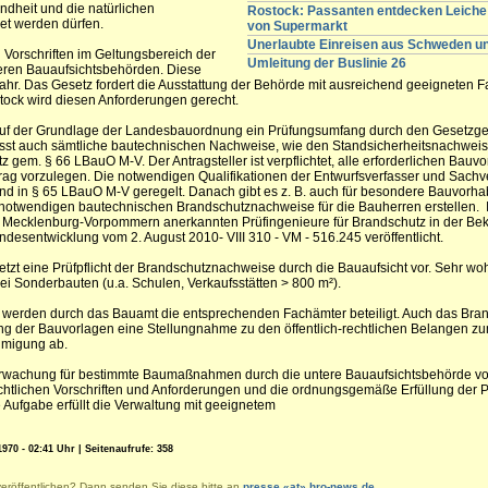
dheit und die natürlichen
Rostock: Passanten entdecken Leiche 
et werden dürfen.
von Supermarkt
Unerlaubte Einreisen aus Schweden 
en Vorschriften im Geltungsbereich der
Umleitung der Buslinie 26
ren Bauaufsichtsbehörden. Diese
r. Das Gesetz fordert die Ausstattung der Behörde mit ausreichend geeigneten Fa
tock wird diesen Anforderungen gerecht.
uf der Grundlage der Landesbauordnung ein Prüfungsumfang durch den Gesetzg
asst auch sämtliche bautechnischen Nachweise, wie den Standsicherheitsnachweis
 gem. § 66 LBauO M-V. Der Antragsteller ist verpflichtet, alle erforderlichen Bauv
g vorzulegen. Die notwendigen Qualifikationen der Entwurfsverfasser und Sachv
sind in § 65 LBauO M-V geregelt. Danach gibt es z. B. auch für besondere Bauvorh
 notwendigen bautechnischen Brandschutznachweise für die Bauherren erstellen. 
nd Mecklenburg-Vorpommern anerkannten Prüfingenieure für Brandschutz in der 
ndesentwicklung vom 2. August 2010- VIII 310 - VM - 516.245 veröffentlicht.
etzt eine Prüfpflicht der Brandschutznachweise durch die Bauaufsicht vor. Sehr woh
i Sonderbauten (u.a. Schulen, Verkaufsstätten > 800 m²).
werden durch das Bauamt die entsprechenden Fachämter beteiligt. Auch das Bra
ng der Bauvorlagen eine Stellungnahme zu den öffentlich-rechtlichen Belangen z
hmigung ab.
rwachung für bestimmte Baumaßnahmen durch die untere Bauaufsichtsbehörde v
echtlichen Vorschriften und Anforderungen und die ordnungsgemäße Erfüllung der P
 Aufgabe erfüllt die Verwaltung mit geeignetem
970 - 02:41 Uhr | Seitenaufrufe: 358
veröffentlichen? Dann senden Sie diese bitte an
presse «at» hro-news.de
.