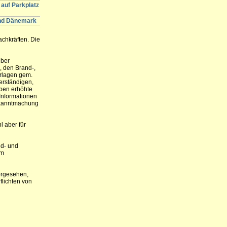
auf Parkplatz
und Dänemark
chkräften. Die
eber
, den Brand-,
orlagen gem.
erständigen,
aben erhöhte
Informationen
Bekanntmachung
l aber für
nd- und
um
orgesehen,
flichten von