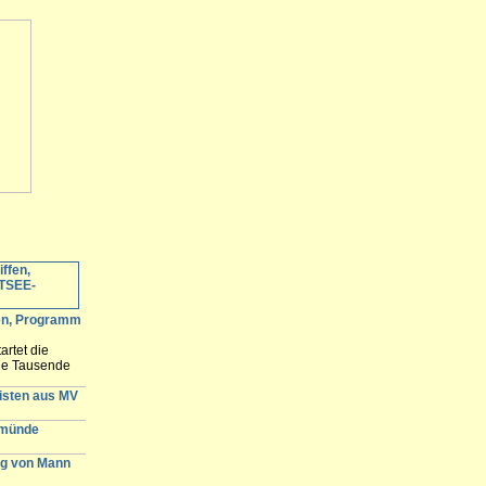
fen, Programm
artet die
ele Tausende
 erwartet und
n der
gisten aus MV
emünde
g von Mann