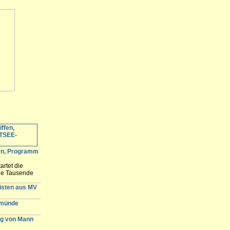
fen, Programm
artet die
ele Tausende
 erwartet und
n der
gisten aus MV
emünde
g von Mann