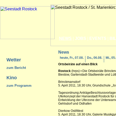
NEWS
|
JOBS
|
EVENTS
|
BI
News
heute, Fr., 07.08.
Do., 06.08.
Mi., 05
Wetter
Ortsbeiräte auf einen Blick
zum Bericht
Rostock
(hrps) • Die Ortsbeiräte Brinck
Biestow, Gartenstadt-Stadtweide und Lütt
Kino
Brinckmansdorf
zum Programm
5. April 2011, 18.30 Uhr, Grundschule „
Tagesordnung:AnträgeBeschlussvorlage
Uferkonzept der Hansestadt Rostock für 
Entwicklung der Uferzone der Unterwarn
Gehlsdorf und Osthafen
Dierkow Ost/West
5. April 2011, 18.30 Uhr, Galerie Musikg