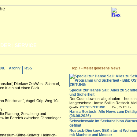
LDER
|
SERVICE
.08.
Archiv
RSS
Top 7 - Meist gelesene News
mansdorf, Dierkow Ost/West, Schmarl,
en Klein auf einen Blick.
Special zur Hanse Sail: Alles zu Schif
und Sicherheit
Der Countdown ist abgelaufen – heute st
John Brinckman“, Vagel-Grip-Weg 10a
langersehnte Hanse Sail in Rostock. Vi
Besucher werden in den nächsten Tagen
Quelle:
OSTSEE-ZEITUNG
| Do., 05:17 Uhr
n
freuen sich auf die maritimen Angebote i
Hansa Rostock: Alle News zum Drittli
die Planung, Gestaltung und
Innenstadt,...
(06.08.2026)
ow im Bereich zwischen Fähranleger
Schweinswale im Seekanal von Warn
gefilmt
Rostock-Dierkow: SEK stürmt Wohnun
mit Machete und Messer
ymnasium-Käthe-Kollwitz, Heinrich-