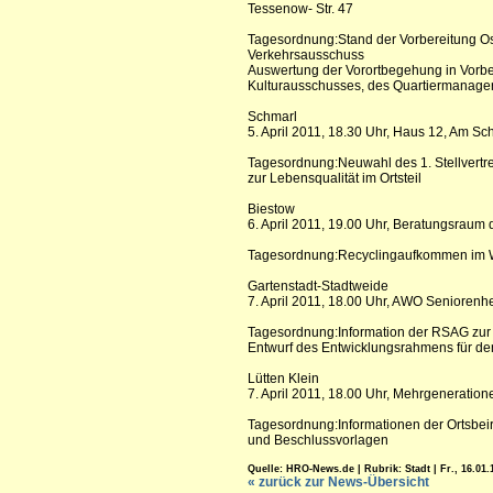
Tessenow- Str. 47
Tagesordnung:Stand der Vorbereitung Os
Verkehrsausschuss
Auswertung der Vorortbegehung in Vorber
Kulturausschusses, des Quartiermanager
Schmarl
5. April 2011, 18.30 Uhr, Haus 12, Am Sc
Tagesordnung:Neuwahl des 1. Stellvertre
zur Lebensqualität im Ortsteil
Biestow
6. April 2011, 19.00 Uhr, Beratungsraum
Tagesordnung:Recyclingaufkommen im W
Gartenstadt-Stadtweide
7. April 2011, 18.00 Uhr, AWO Seniorenh
Tagesordnung:Information der RSAG zur 
Entwurf des Entwicklungsrahmens für d
Lütten Klein
7. April 2011, 18.00 Uhr, Mehrgeneratio
Tagesordnung:Informationen der Ortsbeir
und Beschlussvorlagen
Quelle: HRO-News.de | Rubrik: Stadt | Fr., 16.01.1
« zurück zur News-Übersicht