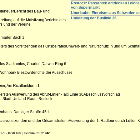
Rostock: Passanten entdecken Leiche 
von Supermarkt
terfeuerBericht des Bau- und
Unerlaubte Einreisen aus Schweden 
Umleitung der Buslinie 26
eitung auf die MaisitzungBerichte des
s und der Vereine
hmarler Bach 1
ters des Vorsitzenden des OrtsbeiratesUmwelt- und Naturschutz in und um Schmarl
 des Stadtamtes, Charles-Darwin-Ring 6
ohnpark BiestowBerichte der Ausschüsse
eim, Am Richtfunkturm 1
ersten Auswertung des Abruf-Linien-Taxi Linie 30ABeschlussvorschlag
en Stadt-Umland-Raum Rostock
nenhaus, Danziger Straße 45d
atsvorsitzenden und der OrtsamtsleiterinAuswertung der 1. Radtour durch Lütten 
970 - 02:34 Uhr | Seitenaufrufe: 342