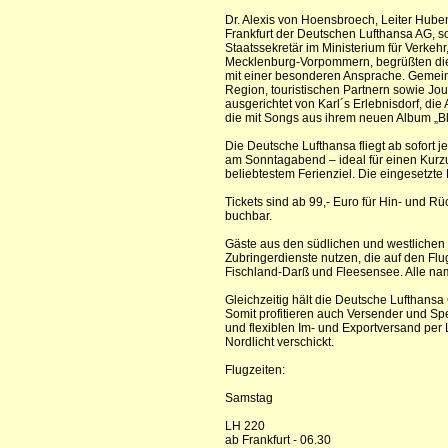
Dr. Alexis von Hoensbroech, Leiter Hub
Frankfurt der Deutschen Lufthansa AG, s
Staatssekretär im Ministerium für Verke
Mecklenburg-Vorpommern, begrüßten die
mit einer besonderen Ansprache. Gemei
Region, touristischen Partnern sowie Jo
ausgerichtet von Karl´s Erlebnisdorf, di
die mit Songs aus ihrem neuen Album „B
Die Deutsche Lufthansa fliegt ab sofort 
am Sonntagabend – ideal für einen Kurzu
beliebtestem Ferienziel. Die eingesetzt
Tickets sind ab 99,- Euro für Hin- und 
buchbar.
Gäste aus den südlichen und westliche
Zubringerdienste nutzen, die auf den F
Fischland-Darß und Fleesensee. Alle na
Gleichzeitig hält die Deutsche Lufthansa
Somit profitieren auch Versender und S
und flexiblen Im- und Exportversand per
Nordlicht verschickt.
Flugzeiten:
Samstag
LH 220
ab Frankfurt - 06.30