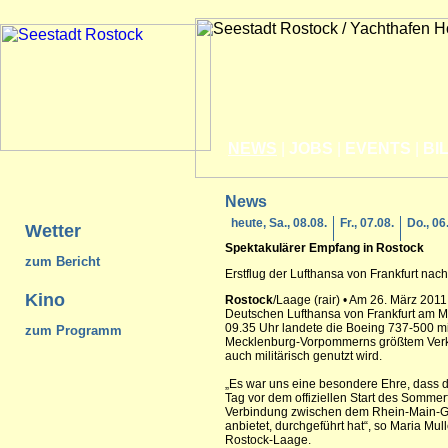
NEWS
|
JOBS
|
EVENTS
|
BI
News
heute, Sa., 08.08.
Fr., 07.08.
Do., 06
Wetter
Spektakulärer Empfang in
Rostock
zum Bericht
Erstflug der Lufthansa von Frankfurt nac
Kino
Rostock
/Laage (rair) • Am 26. März 2011 
Deutschen Lufthansa von Frankfurt am M
09.35 Uhr landete die Boeing 737-500 m
zum Programm
Mecklenburg-Vorpommerns größtem Verkeh
auch militärisch genutzt wird.
„Es war uns eine besondere Ehre, dass d
Tag vor dem offiziellen Start des Sommer
Verbindung zwischen dem Rhein-Main-Ge
anbietet, durchgeführt hat“, so Maria Mul
Rostock-Laage.