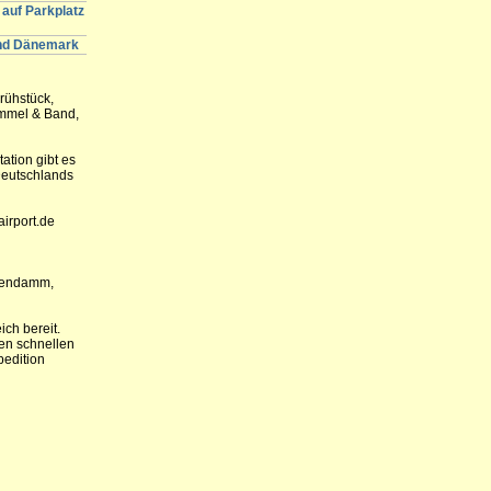
auf Parkplatz
und Dänemark
rühstück,
ommel & Band,
ation gibt es
Deutschlands
irport.de
gen­damm,
ich bereit.
en schnellen
pedition