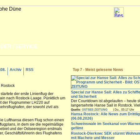
LDER
|
SERVICE
.08.
Archiv
RSS
Top 7 - Meist gelesene News
h Rostock
Special zur Hanse Sail: Alles zu Schif
startete der erste Linienflug der
und Sicherheit
ain nach Rostock-Laage. Pünktlich um
Der Countdown ist abgelaufen – heute st
it der Flugnummer LH220 auf
langersehnte Hanse Sail in Rostock. Vi
rsflughafen, der sowohl zivil als
Besucher werden in den nächsten Tagen
Quelle:
OSTSEE-ZEITUNG
| Do., 05:17 Uhr
freuen sich auf die maritimen Angebote i
Hansa Rostock: Alle News zum Drittli
Innenstadt,...
(06.08.2026)
ie Lufthansa diesen Flug schon einen
Schweinswale im Seekanal von Warn
flugplans, in dem sie die regelmäßige
gefilmt
biet und der Ostseeregion erstmals
ler, Geschäftsführerin des Flughafens
Rostock-Dierkow: SEK stürmt Wohnun
mit Machete und Messer