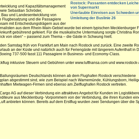
Rostock: Passanten entdecken Leiche 
entwicklung und Kapazitätsmanagement
von Supermarkt
owie Sebastian Schröder,
Unerlaubte Einreisen aus Schweden 
hr, Bau und Landesentwicklung von
Umleitung der Buslinie 26
 Flugbesatzung und die Passagiere
nsam mit Entscheidungsträgern aus der
urnalisten aus dem Rhein-Main-Gebiet wurde bei einem typischen Mecklenburger F
e Ankunft gebührend gefeiert. Für die musikalische Untermalung sorgte Christina R
lick von oben“ – passend zum Thema – die Gäste in Schwung hielt.
jeden Samstag früh von Frankfurt am Main nach Rostock und zurück. Eine zweite Rot
rlaub an der Küste und natürlich auch für Feriengäste mit längerem Aufenthalt in 
e Boeing 737-500 fasst 111 Passagiere in Business- und Economy-Class.
Rückflug inklusive Steuern und Gebühren unter www.lufthansa.com und www.rostock-a
n Ballungsräumen Deutschlands können ab dem Flughafen Rostock verschiedene
lugplan abgestimmt sind, wie zum Beispiel nach Warnemünde, Kühlungsborn, Heili
mhaften Mietwagen-Firmen sind ebenso am Zielflughafen Rostock vertreten.
 Cargo AG auf dieser Verbindung ein attraktives Angebot für Kunden im Logistikbere
pediteure aus Mecklenburg- Vorpommern von der Verbindung, die ihren Kunden ein
 Luft anbieten können. Bereits auf dem Erstflug wurden zwei Sendungen über die S