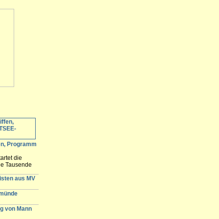
fen, Programm
artet die
ele Tausende
 erwartet und
n der
gisten aus MV
emünde
g von Mann