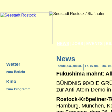
NEWS
|
JOBS
|
EVENTS
|
BI
News
Wetter
heute, Sa., 08.08.
Fr., 07.08.
Do., 06
zum Bericht
Fukushima mahnt: Al
Kino
BÜNDNIS 90/DIE GRÜN
zur Anti-Atom-Demo in 
zum Programm
Rostock
-
Kröpeliner-T
Hamburg, München, Köl