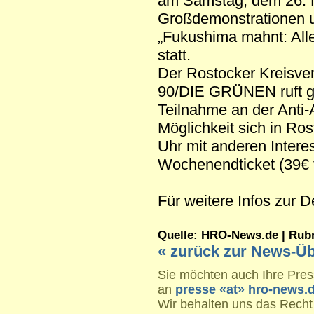
am Samstag, dem 26. 
Großdemonstrationen 
„Fukushima mahnt: All
statt.
Der Rostocker Kreisv
90/DIE GRÜNEN ruft ge
Teilnahme an der Anti-
Möglichkeit sich in R
Uhr mit anderen Intere
Wochenendticket (39€ f
Für weitere Infos zur 
Quelle: HRO-News.de | Rubrik
« zurück zur News-Üb
Sie möchten auch Ihre Press
an
presse «at» hro-news.
Wir behalten uns das Recht