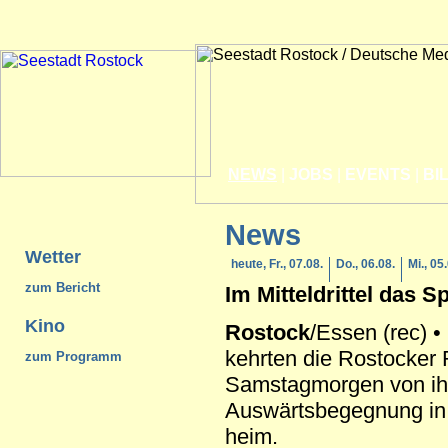
NEWS
|
JOBS
|
EVENTS
|
BI
News
Wetter
heute, Fr., 07.08.
Do., 06.08.
Mi., 05
zum Bericht
Im Mitteldrittel das Sp
Kino
Rostock
/Essen (rec) •
kehrten die Rostocker
zum Programm
Samstagmorgen von ihr
Auswärtsbegegnung in
heim.