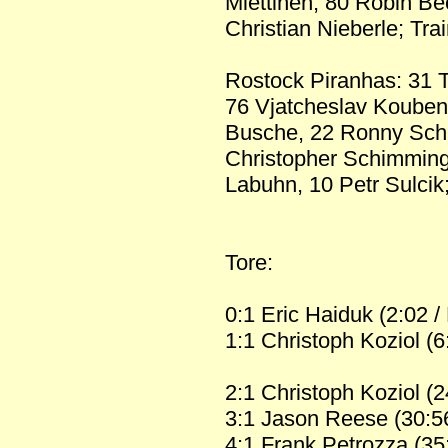
Miettinen, 80 Robin Be
Christian Nieberle; Tra
Rostock Piranhas: 31 
76 Vjatcheslav Koubens
Busche, 22 Ronny Schne
Christopher Schimming,
Labuhn, 10 Petr Sulci
Tore:
0:1 Eric Haiduk (2:02 /
1:1 Christoph Koziol (6
2:1 Christoph Koziol (
3:1 Jason Reese (30:56 
4:1 Frank Petrozza (35: