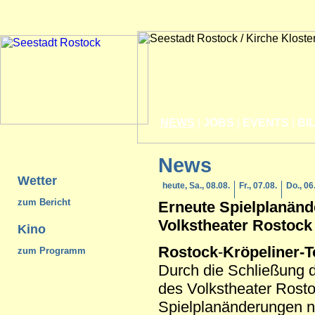
NEWS
|
JOBS
|
EVENTS
|
BI
News
Wetter
heute, Sa., 08.08.
Fr., 07.08.
Do., 06
zum Bericht
Erneute Spielplanän
Volkstheater
Rostock
Kino
Rostock
-
Kröpeliner-T
zum Programm
Durch die Schließung
des Volkstheater Rosto
Spielplanänderungen n