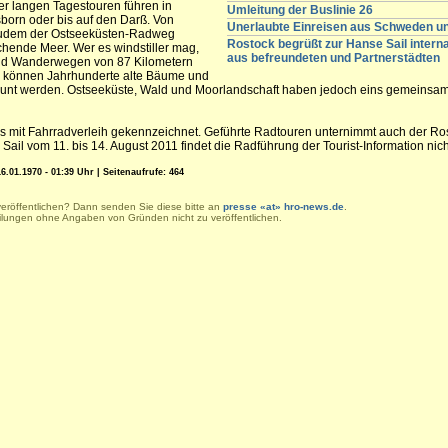
er langen Tagestouren führen in
Umleitung der Buslinie 26
orn oder bis auf den Darß. Von
Unerlaubte Einreisen aus Schweden 
 zudem der Ostseeküsten-Radweg
Rostock begrüßt zur Hanse Sail intern
chende Meer. Wer es windstiller mag,
aus befreundeten und Partnerstädten
und Wanderwegen von 87 Kilometern
r können Jahrhunderte alte Bäume und
aunt werden. Ostseeküste, Wald und Moorlandschaft haben jedoch eins gemeinsam:
s mit Fahrradverleih gekennzeichnet. Geführte Radtouren unternimmt auch der Ro
l vom 11. bis 14. August 2011 findet die Radführung der Tourist-Information nicht 
.01.1970 - 01:39 Uhr | Seitenaufrufe: 464
veröffentlichen? Dann senden Sie diese bitte an
presse «at» hro-news.de
.
eilungen ohne Angaben von Gründen nicht zu veröffentlichen.