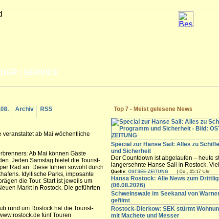
LDER
|
SERVICE
.08.
Archiv
RSS
Top 7 - Meist gelesene News
 veranstaltet ab Mai wöchentliche
Special zur Hanse Sail: Alles zu Schif
und Sicherheit
erbrenners: Ab Mai können Gäste
Der Countdown ist abgelaufen – heute st
en. Jeden Samstag bietet die Tourist-
langersehnte Hanse Sail in Rostock. Vi
 per Rad an. Diese führen sowohl durch
Besucher werden in den nächsten Tagen
Quelle:
OSTSEE-ZEITUNG
| Do., 05:17 Uhr
thafens. Idyllische Parks, imposante
freuen sich auf die maritimen Angebote i
Hansa Rostock: Alle News zum Drittli
rägen die Tour. Start ist jeweils um
Innenstadt,...
(06.08.2026)
Neuen Markt in Rostock. Die geführten
Schweinswale im Seekanal von Warn
gefilmt
b rund um Rostock hat die Tourist-
Rostock-Dierkow: SEK stürmt Wohnun
ww.rostock.de fünf Touren
mit Machete und Messer