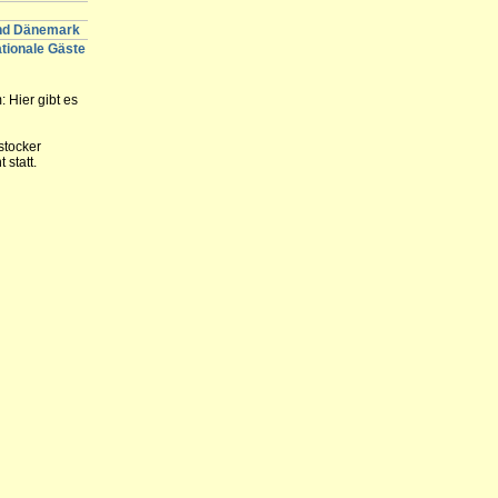
und Dänemark
ationale Gäste
 Hier gibt es
stocker
statt.