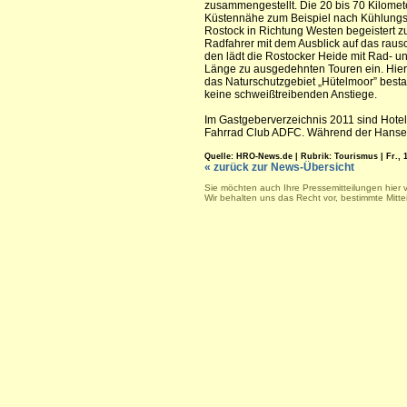
zusammengestellt. Die 20 bis 70 Kilomet
Küstennähe zum Beispiel nach Kühlungsb
Rostock in Richtung Westen begeistert
Radfahrer mit dem Ausblick auf das raus
den lädt die Rostocker Heide mit Rad- 
Länge zu ausgedehnten Touren ein. Hie
das Naturschutzgebiet „Hütelmoor” best
keine schweißtreibenden Anstiege.
Im Gastgeberverzeichnis 2011 sind Hotel
Fahrrad Club ADFC. Während der Hanse Sai
Quelle: HRO-News.de | Rubrik: Tourismus | Fr., 16
« zurück zur News-Übersicht
Sie möchten auch Ihre Pressemitteilungen hier 
Wir behalten uns das Recht vor, bestimmte Mitt