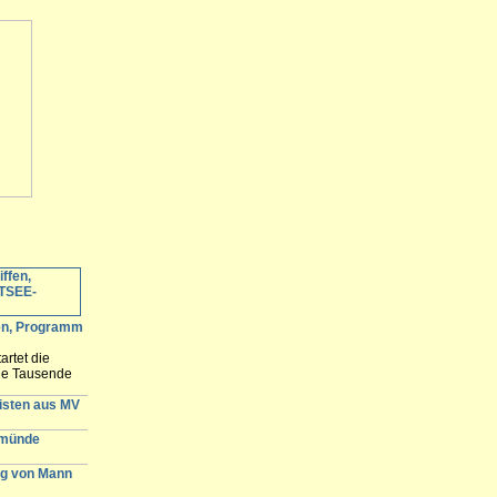
fen, Programm
artet die
ele Tausende
 erwartet und
n der
gisten aus MV
emünde
g von Mann