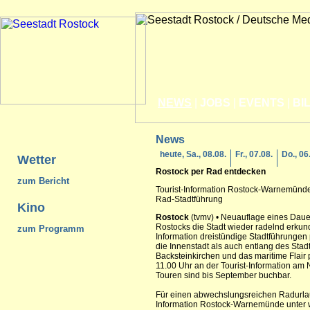
NEWS
|
JOBS
|
EVENTS
|
BI
News
heute, Sa., 08.08.
Fr., 07.08.
Do., 06
Wetter
Rostock
per Rad entdecken
zum Bericht
Tourist-Information Rostock-Warnemünde
Rad-Stadtführung
Kino
Rostock
(tvmv) • Neuauflage eines Dau
Rostocks die Stadt wieder radelnd erkund
zum Programm
Information dreistündige Stadtführungen
die Innenstadt als auch entlang des Stad
Backsteinkirchen und das maritime Flair p
11.00 Uhr an der Tourist-Information am 
Touren sind bis September buchbar.
Für einen abwechslungsreichen Radurlau
Information Rostock-Warnemünde unter w