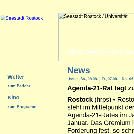
NEWS
|
JOBS
|
EVENTS
|
BI
News
Wetter
heute, Sa., 08.08.
Fr., 07.08.
Do., 06
zum Bericht
Agenda-21-Rat tagt z
Kino
Rostock
(hrps) • Rost
steht im Mittelpunkt de
zum Programm
Agenda-21-Rates im Ja
Januar. Das Gremium h
Forderung fest, so schn