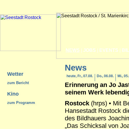
NEWS
|
JOBS
|
EVENTS
|
BI
News
Wetter
heute, Fr., 07.08.
Do., 06.08.
Mi., 05
zum Bericht
Erinnerung an Jo Jast
seinem Werk lebendi
Kino
Rostock
(hrps) • Mit Be
zum Programm
Hansestadt Rostock di
des Bildhauers Joachim
„Das Schicksal von Jo