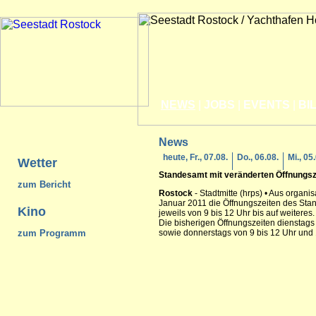
NEWS
|
JOBS
|
EVENTS
|
BI
News
heute, Fr., 07.08.
Do., 06.08.
Mi., 05
Wetter
Standesamt mit veränderten Öffnungsz
zum Bericht
Rostock
- Stadtmitte (hrps) • Aus organi
Januar 2011 die Öffnungszeiten des St
Kino
jeweils von 9 bis 12 Uhr bis auf weiteres.
Die bisherigen Öffnungszeiten dienstags
zum Programm
sowie donnerstags von 9 bis 12 Uhr und 