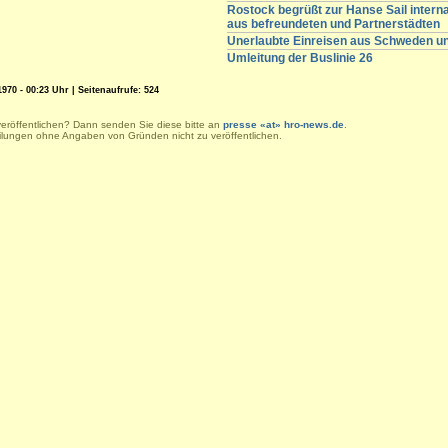
Rostock begrüßt zur Hanse Sail intern
aus befreundeten und Partnerstädten
Unerlaubte Einreisen aus Schweden 
Umleitung der Buslinie 26
970 - 00:23 Uhr | Seitenaufrufe: 524
veröffentlichen? Dann senden Sie diese bitte an
presse «at» hro-news.de
.
eilungen ohne Angaben von Gründen nicht zu veröffentlichen.