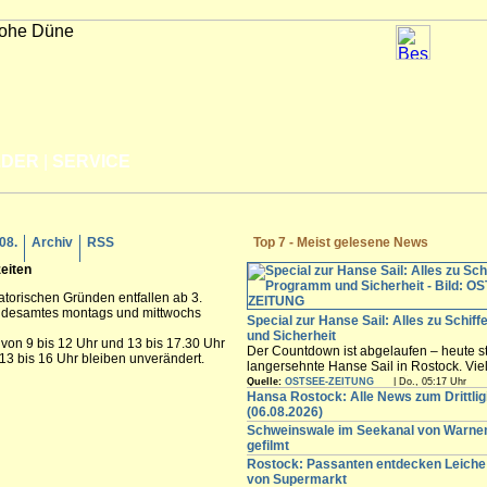
LDER
|
SERVICE
.08.
Archiv
RSS
Top 7 - Meist gelesene News
eiten
satorischen Gründen entfallen ab 3.
andesamtes montags und mittwochs
Special zur Hanse Sail: Alles zu Schif
und Sicherheit
 von 9 bis 12 Uhr und 13 bis 17.30 Uhr
Der Countdown ist abgelaufen – heute st
13 bis 16 Uhr bleiben unverändert.
langersehnte Hanse Sail in Rostock. Vi
Besucher werden in den nächsten Tagen
Quelle:
OSTSEE-ZEITUNG
| Do., 05:17 Uhr
freuen sich auf die maritimen Angebote i
Hansa Rostock: Alle News zum Drittli
Innenstadt,...
(06.08.2026)
Schweinswale im Seekanal von Warn
gefilmt
Rostock: Passanten entdecken Leiche 
von Supermarkt