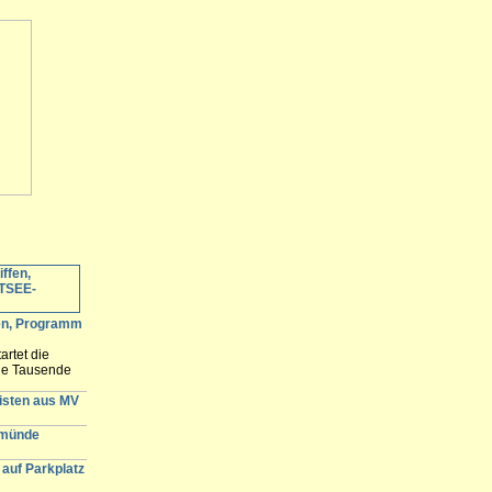
fen, Programm
artet die
ele Tausende
 erwartet und
n der
gisten aus MV
emünde
auf Parkplatz