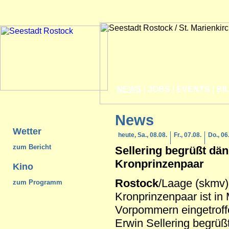
NEWS
|
JOBS
|
EVENTS
|
BI
News
Wetter
heute, Sa., 08.08.
Fr., 07.08.
Do., 06
zum Bericht
Sellering begrüßt dä
Kronprinzenpaar
Kino
Rostock
/Laage (skmv)
zum Programm
Kronprinzenpaar ist in
Vorpommern eingetroffe
Erwin Sellering begrüß