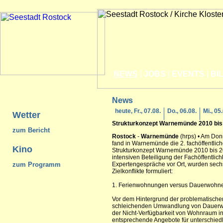
NEWS
|
JOBS
|
EVENTS
|
BI
News
heute, Fr., 07.08.
Do., 06.08.
Mi., 05
Wetter
Strukturkonzept
Warnemünde
2010 bis
zum Bericht
Rostock
-
Warnemünde
(hrps) • Am Do
fand in Warnemünde die 2. fachöffentli
Kino
Strukturkonzept Warnemünde 2010 bis 20
intensiven Beteiligung der Fachöffentlich
zum Programm
Expertengespräche vor Ort, wurden sec
Zielkonflikte formuliert:
1. Ferienwohnungen versus Dauerwohn
Vor dem Hintergrund der problematische
schleichenden Umwandlung von Dauer
der Nicht-Verfügbarkeit von Wohnraum in
entsprechende Angebote für unterschiedl