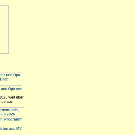
r und Opa von
2025 weit über
unge aus
 des Vaters
lären. Nach
arnemünde,
 der Prozess
3.08.2026
t Rostock...
fen, Programm
gisten aus MV