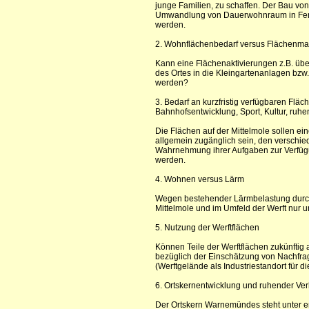
junge Familien, zu schaffen. Der Bau v
Umwandlung von Dauerwohnraum in Fer
werden.
2. Wohnflächenbedarf versus Flächenma
Kann eine Flächenaktivierungen z.B. üb
des Ortes in die Kleingartenanlagen bzw
werden?
3. Bedarf an kurzfristig verfügbaren Flä
Bahnhofsentwicklung, Sport, Kultur, ruhe
Die Flächen auf der Mittelmole sollen ei
allgemein zugänglich sein, den verschie
Wahrnehmung ihrer Aufgaben zur Verfügu
werden.
4. Wohnen versus Lärm
Wegen bestehender Lärmbelastung durch 
Mittelmole und im Umfeld der Werft nur 
5. Nutzung der Werftflächen
Können Teile der Werftflächen zukünftig 
bezüglich der Einschätzung von Nachf
(Werftgelände als Industriestandort für 
6. Ortskernentwicklung und ruhender Ve
Der Ortskern Warnemündes steht unter e