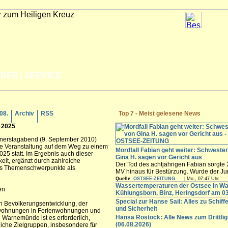
LDER
|
SERVICE
.08.
Archiv
RSS
Top 7 - Meist gelesene News
 2025
nnerstagabend (9. September 2010)
che Veranstaltung auf dem Weg zu einem
Mordfall Fabian geht weiter: Schweste
25 statt. Im Ergebnis auch dieser
Gina H. sagen vor Gericht aus
keit, ergänzt durch zahlreiche
Der Tod des achtjährigen Fabian sorgte 
hs Themenschwerpunkte als
MV hinaus für Bestürzung. Wurde der J
Güstrow von der damaligen Ex-Partnerin
Quelle:
OSTSEE-ZEITUNG
| Mo., 07:47 Uhr
ermordet? Das versucht ein Gericht zu k
Wassertemperaturen der Ostsee in W
en
einer mehrwöchigen Unterbrechung wird
Kühlungsborn, Binz, Heringsdorf am 0
am Donnerstag (6. August) am Landgerich
Special zur Hanse Sail: Alles zu Schif
n Bevölkerungsentwicklung, der
und Sicherheit
wohnungen in Ferienwohnungen und
Hansa Rostock: Alle News zum Drittli
 Warnemünde ist es erforderlich,
(06.08.2026)
iche Zielgruppen, insbesondere für