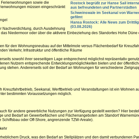
on Ferienwohnungen sowie die
Rostock begrüßt zur Hanse Sail intern
ienwohnungen müssen eingeschränkt
aus befreundeten und Partnerstädten
Schweinswale im Seekanal von Warn
gefilmt
ngel
Hansa Rostock: Alle News zum Drittli
(03.08.2026)
er Nachverdichtung, durch Ausdehnung
. das Niedermoor oder über die aktivere Einbeziehung des Standortes Hohe Düne e
chen für den Wohnungsneubau auf der Mittelmole versus Flächenbedarf für Kreuzfah
nden Verkehr, Infrastruktur und öffentliche Räume
nerseits sowohl ihrer seeseitigen Lage entsprechend möglichst repräsentativ genut
denen Nutzern entsprechende Entwicklungsmöglichkeiten bieten und der öffentlic
ng stehen. Andererseits soll der Bedarf an Wohnungen für verschiedene Zielgru
Kreuzfahrtbetrieb, Seekanal, Werftbetrieb und Veranstaltungen ist ein Wohnen au
unter bestimmten Voraussetzungen möglich.
auch für andere gewerbliche Nutzungen zur Verfügung gestellt werden? Hier besteht
rage und Bedarf an Gewerbeflächen und Flächenangeboten am Standort Warnemün
die Schiffsbau oder Off-Shore, angrenzende TZW-Areale).
rkehr
rheblichem Druck, was den Bedarf an Stellplätzen und den damit verbundenen Pa