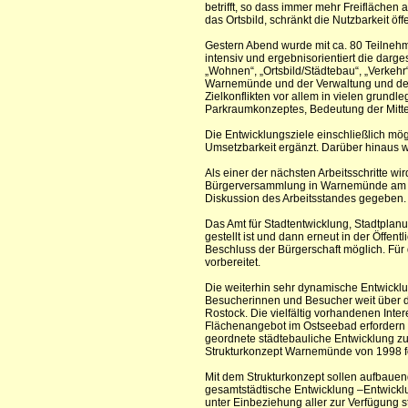
betrifft, so dass immer mehr Freifläche
das Ortsbild, schränkt die Nutzbarkeit öf
Gestern Abend wurde mit ca. 80 Teilneh
intensiv und ergebnisorientiert die darge
„Wohnen“, „Ortsbild/Städtebau“, „Verkehr“
Warnemünde und der Verwaltung und der 
Zielkonflikten vor allem in vielen grundl
Parkraumkonzeptes, Bedeutung der Mitt
Die Entwicklungsziele einschließlich 
Umsetzbarkeit ergänzt. Darüber hinaus w
Als einer der nächsten Arbeitsschritte wird
Bürgerversammlung in Warnemünde am 15
Diskussion des Arbeitsstandes gegeben.
Das Amt für Stadtentwicklung, Stadtplanu
gestellt ist und dann erneut in der Öffen
Beschluss der Bürgerschaft möglich. Für 
vorbereitet.
Die weiterhin sehr dynamische Entwicklu
Besucherinnen und Besucher weit über di
Rostock. Die vielfältig vorhandenen Inte
Flächenangebot im Ostseebad erfordern e
geordnete städtebauliche Entwicklung zu
Strukturkonzept Warnemünde von 1998 fo
Mit dem Strukturkonzept sollen aufbauen
gesamtstädtische Entwicklung –Entwicklu
unter Einbeziehung aller zur Verfügung