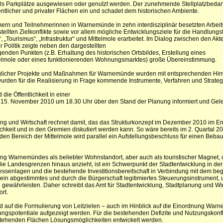
n als Parkplätze ausgewiesen oder genutzt werden. Der zunehmende Stellplatzbedar
fentlicher und privater Flächen ein und schadet dem historischen Ambiente.
mern und Teilnehmerinnen in Warnemünde in zehn interdisziplinär besetzten Arbei
stellten Zielkonflikte sowie vor allem mögliche Entwicklungsziele für die Handlungs
, „Tourismus“, „Infrastruktur“ und Mittelmole erarbeitet. Im Dialog zwischen den Akt
Politik zeigte neben den dargestellten
egenden Punkten (z.B. Erhaltung des historischen Ortsbildes, Erstellung eines
elmole oder eines funktionierenden Wohnungsmarktes) große Übereinstimmung.
möglicher Projekte und Maßnahmen für Warnemünde wurden mit entsprechenden Hin
urden für die Realisierung in Frage kommende Instrumente, Verfahren und Strategi
 die Öffentlichkeit in einer
. November 2010 um 18.30 Uhr über den Stand der Planung informiert und Gele
ng und Wirtschaft rechnet damit, das das Strukturkonzept im Dezember 2010 im Ent
tlichkeit und in den Gremien diskutiert werden kann. So wäre bereits im 2. Quartal 2
den Bereich der Mittelmole wird parallel ein Aufstellungsbeschluss für einen Beb
ng Warnemündes als beliebter Wohnstandort, aber auch als touristischer Magnet, 
e Landesgrenzen hinaus anzieht, ist ein Schwerpunkt der Stadtentwicklung in de
ressenlagen und die bestehende Investitionsbereitschaft in Verbindung mit dem be
in abgestimmtes und durch die Bürgerschaft legitimiertes Steuerungsinstrument,
 gewährleisten. Daher schreibt das Amt für Stadtentwicklung, Stadtplanung und Wir
rt.
d auf die Formulierung von Leitzielen – auch im Hinblick auf die Einordnung War
ngspotentiale aufgezeigt werden. Für die bestehenden Defizite und Nutzungskonfli
 stehenden Flächen Lösungsmöglichkeiten entwickelt werden.