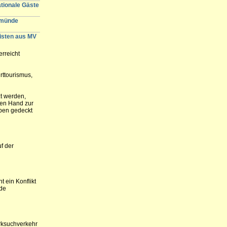
ationale Gäste
emünde
gisten aus MV
rreicht
rttourismus,
zt werden,
hen Hand zur
ppen gedeckt
f der
 ein Konflikt
de
rksuchverkehr