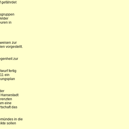
f gefährdet
tsgruppen
felder
euren in
weisen zur
en vorgestellt.
genheit zur
wurf fertig
011 ein
auungsplan
der
r Hansestadt
grenzten
 um eine
tschaft das
nemündes in die
kte sollen