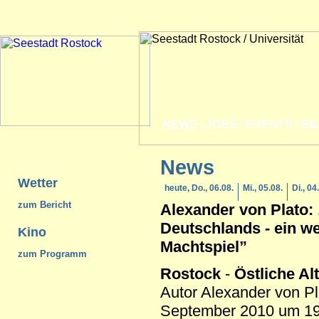
NEWS
|
JOBS
|
EVENTS
|
BI
News
Wetter
heute, Do., 06.08.
Mi., 05.08.
Di., 04
zum Bericht
Alexander von Plato:
Deutschlands - ein we
Kino
Machtspiel”
zum Programm
Rostock
-
Östliche Al
Autor Alexander von Pl
September 2010 um 19.