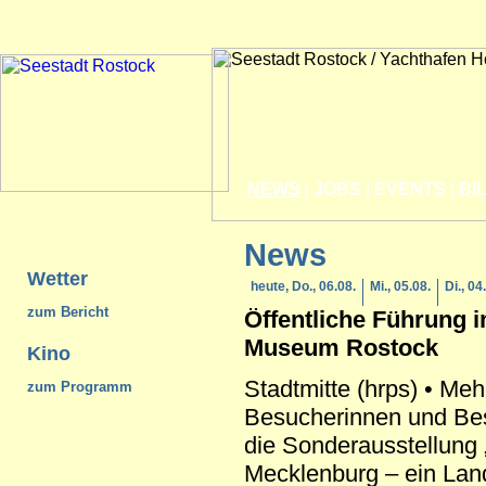
NEWS
|
JOBS
|
EVENTS
|
BI
News
Wetter
heute, Do., 06.08.
Mi., 05.08.
Di., 04
zum Bericht
Öffentliche Führung i
Museum
Rostock
Kino
Stadtmitte (hrps) • Meh
zum Programm
Besucherinnen und Be
die Sonderausstellung 
Mecklenburg – ein Land