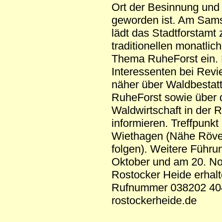
Ort der Besinnung und
geworden ist. Am Samst
lädt das Stadtforstamt
traditionellen monatli
Thema RuheForst ein. 
Interessenten bei Revi
näher über Waldbestat
RuheForst sowie über 
Waldwirtschaft in der 
informieren. Treffpunk
Wiethagen (Nähe Röver
folgen). Weitere Führ
Oktober und am 20. No
Rostocker Heide erhalt
Rufnummer 038202 4042
rostockerheide.de