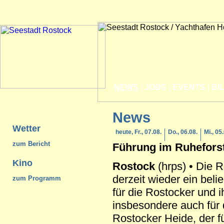
NEWS
|
JOBS
|
EVENTS
|
BI
News
Wetter
heute, Fr., 07.08.
Do., 06.08.
Mi., 05
zum Bericht
Führung im Ruhefors
Kino
Rostock
(hrps) • Die R
derzeit wieder ein bel
zum Programm
für die Rostocker und i
insbesondere auch für
Rostocker Heide, der f