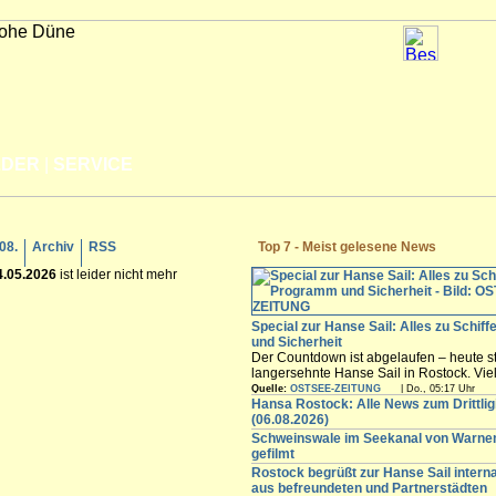
LDER
|
SERVICE
.08.
Archiv
RSS
Top 7 - Meist gelesene News
4.05.2026
ist leider nicht mehr
Special zur Hanse Sail: Alles zu Schif
und Sicherheit
Der Countdown ist abgelaufen – heute st
langersehnte Hanse Sail in Rostock. Vi
Besucher werden in den nächsten Tagen
Quelle:
OSTSEE-ZEITUNG
| Do., 05:17 Uhr
freuen sich auf die maritimen Angebote i
Hansa Rostock: Alle News zum Drittli
Innenstadt,...
(06.08.2026)
Schweinswale im Seekanal von Warn
gefilmt
Rostock begrüßt zur Hanse Sail intern
aus befreundeten und Partnerstädten