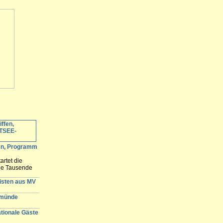
fen, Programm
artet die
ele Tausende
 erwartet und
n der
gisten aus MV
emünde
ationale Gäste