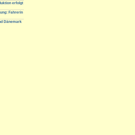
uktion erfolgt
tung: Fahrerin
und Dänemark