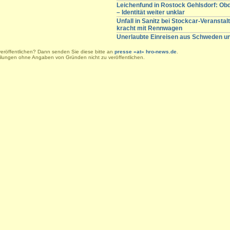
Leichenfund in Rostock Gehlsdorf: Obd
– Identität weiter unklar
Unfall in Sanitz bei Stockcar-Veranstal
kracht mit Rennwagen
Unerlaubte Einreisen aus Schweden 
veröffentlichen? Dann senden Sie diese bitte an
presse «at» hro-news.de
.
eilungen ohne Angaben von Gründen nicht zu veröffentlichen.