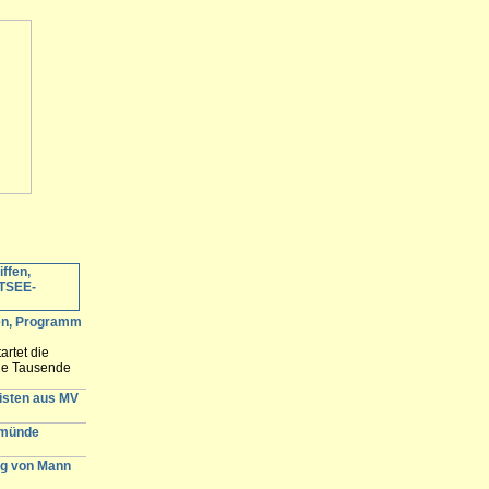
fen, Programm
artet die
ele Tausende
 erwartet und
n der
gisten aus MV
emünde
g von Mann