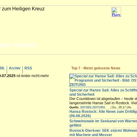
LDER
|
SERVICE
.08.
Archiv
RSS
Top 7 - Meist gelesene News
9.07.2025
ist leider nicht mehr
Special zur Hanse Sail: Alles zu Schif
und Sicherheit
Der Countdown ist abgelaufen – heute st
langersehnte Hanse Sail in Rostock. Vi
Besucher werden in den nächsten Tagen
Quelle:
OSTSEE-ZEITUNG
| Do., 05:17 Uhr
freuen sich auf die maritimen Angebote i
Hansa Rostock: Alle News zum Drittli
Innenstadt,...
(06.08.2026)
Schweinswale im Seekanal von Warn
gefilmt
Rostock-Dierkow: SEK stürmt Wohnun
mit Machete und Messer