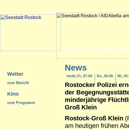
NEWS
|
JOBS
|
EVENTS
|
BI
News
Wetter
heute, Fr., 07.08.
Do., 06.08.
Mi., 05
zum Bericht
Rostock
er Polizei er
der Begegnungsstätte
Kino
minderjährige Flüchtl
zum Programm
Groß Klein
Rostock
-
Groß Klein
(
am heutigen frühen Ab