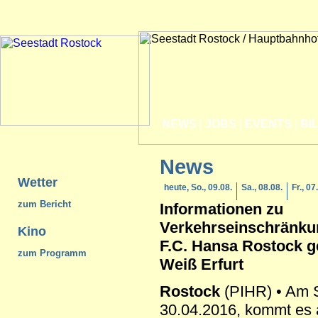
NEWS
|
JOBS
|
EVENTS
|
BI
News
Wetter
heute, So., 09.08.
Sa., 08.08.
Fr., 07
zum Bericht
Informationen zu
Verkehrseinschränku
Kino
F.C. Hansa
Rostock
g
zum Programm
Weiß Erfurt
Rostock
(PIHR) • Am 
30.04.2016, kommt es 