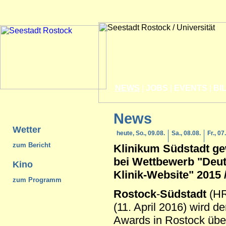
NEWS
|
JOBS
|
EVENTS
|
BI
News
Wetter
heute, So., 09.08.
Sa., 08.08.
Fr., 07
zum Bericht
Klinikum
Südstadt
ge
bei Wettbewerb "Deu
Kino
Klinik-Website" 2015 
zum Programm
Rostock
-
Südstadt
(HR
(11. April 2016) wird d
Awards in Rostock übe